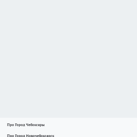
Про Город Чебоксары
Про Город Новочебоксарск