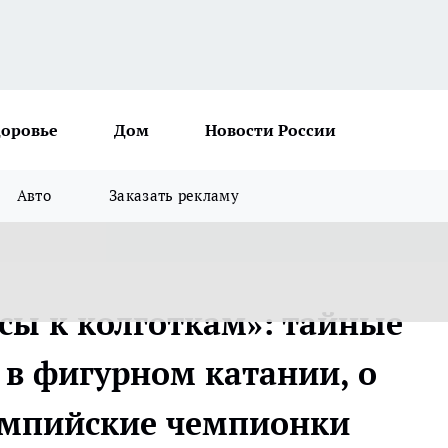
доровье
Дом
Новости России
Авто
Заказать рекламу
ы к колготкам»: тайные
в фигурном катании, о
импийские чемпионки