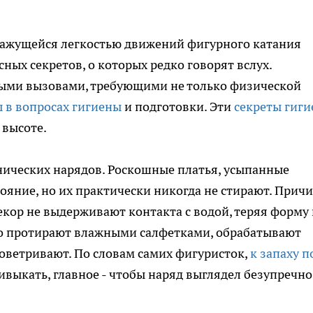
кажущейся легкостью движений фигурного катания
сных секретов, о которых редко говорят вслух.
ными вызовами, требующими не только физической
 в вопросах гигиены
и подготовки. Эти
секреты гиг
 высоте.
енических нарядов. Роскошные платья, усыпанные
тояние, но их практически никогда не стирают. Прич
екор не выдерживают контакта с водой, теряя форму 
но протирают влажными салфетками, обрабатывают
оветривают. По словам самих фигуристок,
к запаху п
ивыкать, главное - чтобы наряд выглядел безупречно