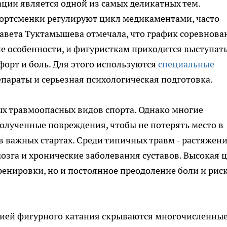
ции является одной из самых деликатных тем.
портсменки регулируют цикл медикаментами, часто
авета Туктамышева отмечала, что график соревнова
е особенности, и фигуристкам приходится выступать
орт и боль. Для этого используются
специальные
параты и серьезная психологическая подготовка.
ых травмоопасных видов спорта. Однако многие
олученные повреждения, чтобы не потерять место в
в важных стартах. Среди типичных травм - растяжен
озга и хронические заболевания суставов. Высокая 
тренировки, но и постоянное преодоление боли и рис
ацией фигурного катания скрываются многочисленны