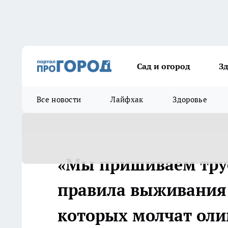
Сад и огород
З
Все новости
Лайфхак
Здоровье
«Мы пришиваем трус
правила выживания 
которых молчат ол