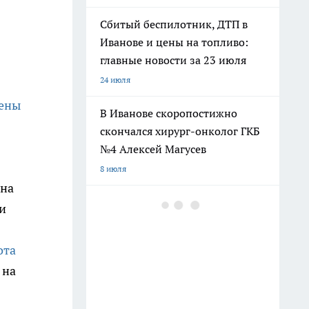
Сбитый беспилотник, ДТП в
Иванове и цены на топливо:
главные новости за 23 июля
24 июля
иены
В Иванове скоропостижно
скончался хирург-онколог ГКБ
№4 Алексей Магусев
8 июля
ина
«Лиза Алерт» просит
и
водителей проверить записи с
трассы Иваново — Кохма —
ота
Богданиха
 на
8 июля