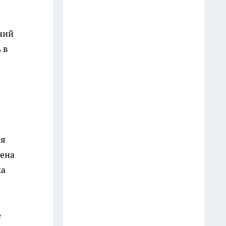
пострадавших
8 июля
ний
Больше не успеваю делать
 в
запасы: эти кабачки со вкусом
грибов съедают дома еще до
прихода первых морозов
20 июля
Ивановец перевел
ия
мошенникам более миллиона
рублей при покупке иномарки
цена
онлайн
ка
9 июля
Достаю шторы из машинки
е
белоснежными: добавляю к