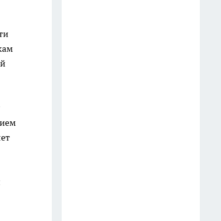
порошку этот дешевый
аптечный состав вместо химии
20 июля
ти
кам
Ивановская Росгвардия с
ый
начала года передала в зону
СВО 254 единицы оружия
14 июля
Ивановский суд арестовал 21
вием
млн рублей на счетах
лет
структуры Аркадия Ротенберга
9 июля
й
Житель Иванова перевел
предоплату за самокат и
лишился более 60 тысяч рублей