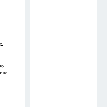
Дмитрия Саблина представили
как нового главу УФСИН по
Ивановской области
17 июля
а
В Ивановской области
беспилотник посадили в лесу,
на месте работают саперы
х,
10 июля
Угроза БПЛА, нападение на
ку.
главреда и судебное решение
т на
по компенсации: главные
новости за 18 июля
19 июля
В Ивановской области за сутки
произошло 8 ДТП без