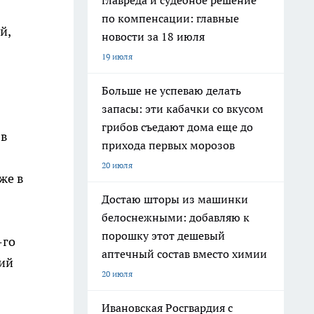
главреда и судебное решение
по компенсации: главные
й,
новости за 18 июля
19 июля
Больше не успеваю делать
запасы: эти кабачки со вкусом
грибов съедают дома еще до
 в
прихода первых морозов
20 июля
же в
Достаю шторы из машинки
белоснежными: добавляю к
порошку этот дешевый
-го
аптечный состав вместо химии
ний
20 июля
Ивановская Росгвардия с