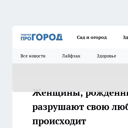
Сад и огород
З
Все новости
Лайфхак
Здоровье
Женщины, рожденные
разрушают свою люб
происходит