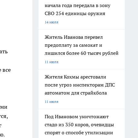
начала года передала в зону
СВО 254 единицы оружия
14 июля
Житель Иванова перевел
предоплату за самокат и
ать
лишился более 60 тысяч рублей
11 июля
 все
Жителя Кохмы арестовали
после угроз инспекторам ДПС
автоматом для страйкбола
11 июля
ыми
тся,
Под Ивановом уничтожают
стадо из 350 коров, очевидцы
г
спорят о способе утилизации
ю.