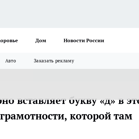
доровье
Дом
Новости России
Авто
Заказать рекламу
о вставляет букву «д» в эт
зграмотности, которой там