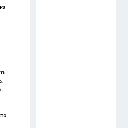
пострадавших
Она
8 июля
Больше не успеваю делать
запасы: эти кабачки со вкусом
грибов съедают дома еще до
прихода первых морозов
20 июля
Ивановец перевел
ать
мошенникам более миллиона
ая
рублей при покупке иномарки
и.
онлайн
9 июля
что
Достаю шторы из машинки
белоснежными: добавляю к