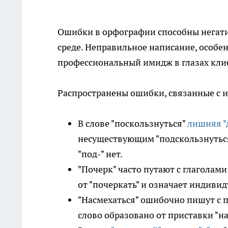
Ошибки в орфографии способны негатив
среде. Неправильное написание, особе
профессиональный имидж в глазах кли
Распространены ошибки, связанные с и
В слове "поскользнуться"
лишняя "
несуществующим "подскользнуться"
"под-" нет.
"Почерк" часто путают с глаголами
от "почеркать" и означает индиви
"Насмехаться" ошибочно пишут с пр
слово образовано от приставки "на-