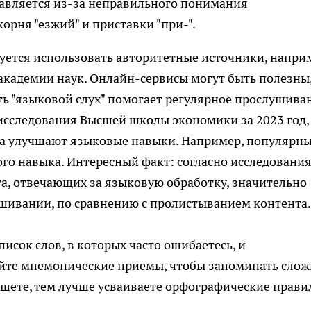
авляется из-за неправильного понимания
орня "езжий" и приставки "при-".
ется использовать авторитетные источники, напри
академии наук. Онлайн-сервисы могут быть полезны,
ть "языковой слух" помогает регулярное прослушива
исследования Высшей школы экономики за 2023 год,
а улучшают языковые навыки. Например, популярн
го навыка. Интересный факт: согласно исследовани
а, отвечающих за языковую обработку, значительно
шивании, по сравнению с пролистыванием контента.
писок слов, в которых часто ошибаетесь, и
уйте мнемонические приемы, чтобы запоминать сло
ишете, тем лучше усваиваете орфографические прави