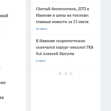
Сбитый беспилотник, ДТП в
овой
Иванове и цены на топливо:
главные новости за 23 июля
24 июля
.
В Иванове скоропостижно
скончался хирург-онколог ГКБ
№4 Алексей Магусев
8 июля
и
«Лиза Алерт» просит
водителей проверить записи с
ано
трассы Иваново — Кохма —
Богданиха
ак
8 июля