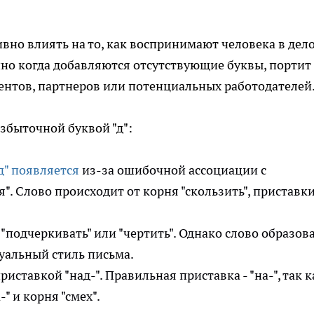
но влиять на то, как воспринимают человека в дел
нно когда добавляются отсутствующие буквы, портит
ентов, партнеров или потенциальных работодателей
збыточной буквой "д":
д" появляется
из-за ошибочной ассоциации с
. Слово происходит от корня "скользить", приставк
 "подчеркивать" или "чертить". Однако слово образов
дуальный стиль письма.
иставкой "над-". Правильная приставка - "на-", так к
" и корня "смех".