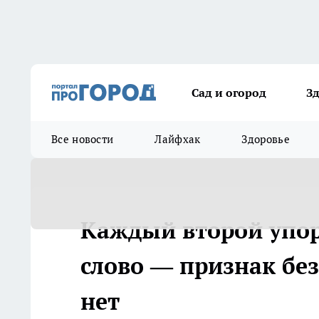
Сад и огород
З
Все новости
Лайфхак
Здоровье
Каждый второй упорн
слово — признак бе
нет