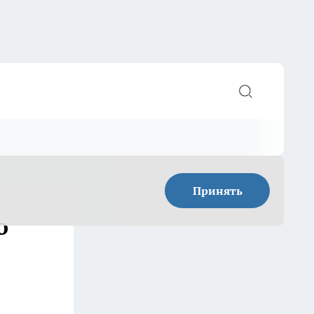
Принять
о