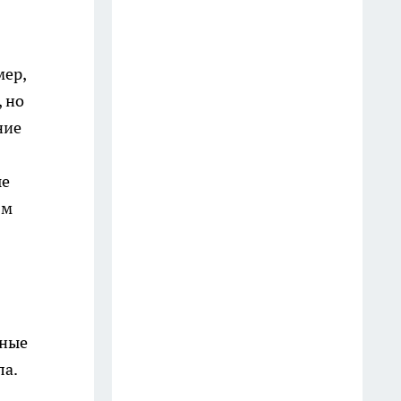
Дмитрия Саблина представили
как нового главу УФСИН по
Ивановской области
мер,
17 июля
 но
В Ивановской области
ние
беспилотник посадили в лесу,
на месте работают саперы
ые
10 июля
ям
Угроза БПЛА, нападение на
главреда и судебное решение
по компенсации: главные
новости за 18 июля
19 июля
жные
ла.
В Ивановской области за сутки
произошло 8 ДТП без