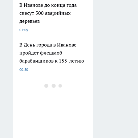
В Иванове до конца года
снесут 500 аварийных
деревьев
01:09
В День города в Иванове
пройдет флешмоб
барабанщиков к 155-летию
00:50
Забудьте про каши и
яичницу: японцы едят один
доступный продукт по
утрам и доживают до сотни
лет здоровыми
00:30