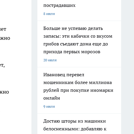
пострадавших
8 июля
Больше не успеваю делать
нет
запасы: эти кабачки со вкусом
ажно
грибов съедают дома еще до
прихода первых морозов
20 июля
т,
Ивановец перевел
мошенникам более миллиона
рублей при покупке иномарки
ожно
онлайн
9 июля
Достаю шторы из машинки
белоснежными: добавляю к