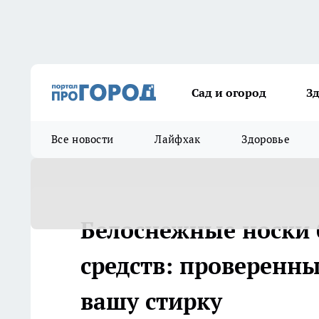
Сад и огород
З
Все новости
Лайфхак
Здоровье
Белоснежные носки 
средств: проверенн
вашу стирку