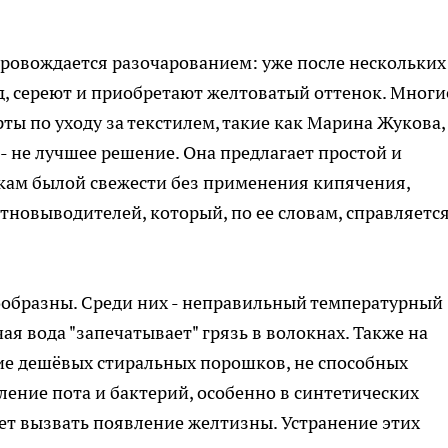
ровождается разочарованием: уже после нескольких
, сереют и приобретают желтоватый оттенок. Многи
рты по уходу за текстилем, такие как Марина Жукова,
 - не лучшее решение. Она предлагает простой и
ам былой свежести без применения кипячения,
тновыводителей, который, по ее словам, справляетс
образны. Среди них - неправильный температурный
ая вода "запечатывает" грязь в волокнах. Также на
ие дешёвых стиральных порошков, не способных
ление пота и бактерий, особенно в синтетических
жет вызвать появление желтизны. Устранение этих