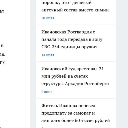
порошку этот дешевый
аптечный состав вместо химии
ля
20 июля
Ивановская Росгвардия с
начала года передала в зону
 в
СВО 254 единицы оружия
а.
14 июля
0°C
Ивановский суд арестовал 21
о
млн рублей на счетах
структуры Аркадия Ротенберга
9 июля
Житель Иванова перевел
предоплату за самокат и
лишился более 60 тысяч рублей
ь