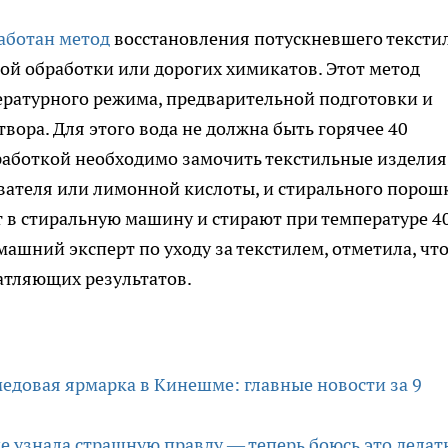
аботан метод
восстановления потускневшего тексти
ой обработки или дорогих химикатов. Этот метод
ературного режима, предварительной подготовки и
вора. Для этого вода не должна быть горячее 40
бработкой необходимо замочить текстильные изделия
ивателя или лимонной кислоты, и стирального порошк
 в стиральную машину и стирают при температуре 4
ашний эксперт по уходу за текстилем, отметила, чт
атляющих результатов.
едовая ярмарка в Кинешме: главные новости за 9
не узнала страшную правду — теперь боюсь это делат