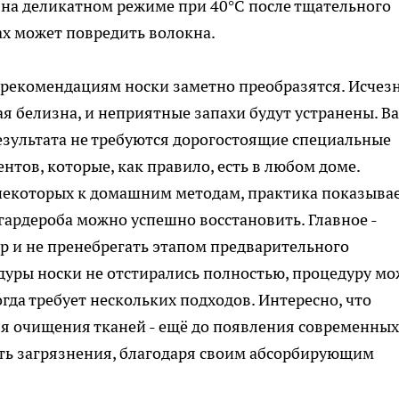
 на деликатном режиме при 40°C после тщательного
ах может повредить волокна.
м рекомендациям носки заметно преобразятся. Исчез
ая белизна, и неприятные запахи будут устранены. В
результата не требуются дорогостоящие специальные
нтов, которые, как правило, есть в любом доме.
некоторых к домашним методам, практика показывае
ардероба можно успешно восстановить. Главное -
р и не пренебрегать этапом предварительного
дуры носки не отстирались полностью, процедуру м
огда требует нескольких подходов. Интересно, что
ля очищения тканей - ещё до появления современных
ать загрязнения, благодаря своим абсорбирующим