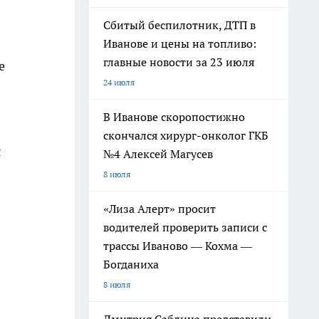
Сбитый беспилотник, ДТП в
Иванове и цены на топливо:
главные новости за 23 июля
е
24 июля
В Иванове скоропостижно
скончался хирург-онколог ГКБ
я
№4 Алексей Магусев
8 июля
«Лиза Алерт» просит
водителей проверить записи с
трассы Иваново — Кохма —
Богданиха
8 июля