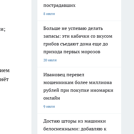
пострадавших
8 июля
Больше не успеваю делать
и;
запасы: эти кабачки со вкусом
грибов съедают дома еще до
прихода первых морозов
20 июля
нием
Ивановец перевел
чнёт
мошенникам более миллиона
рублей при покупке иномарки
онлайн
9 июля
Достаю шторы из машинки
белоснежными: добавляю к