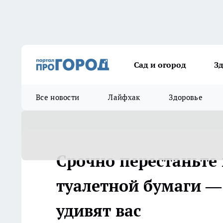
Сад и огород
З
Все новости
Лайфхак
Здоровье
Срочно перестаньте
туалетной бумаги —
удивят вас