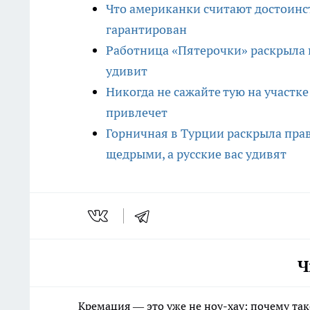
Что американки считают достоинс
гарантирован
Работница «Пятерочки» раскрыла п
удивит
Никогда не сажайте тую на участк
привлечет
Горничная в Турции раскрыла прав
щедрыми, а русские вас удивят
Ч
Кремация — это уже не ноу-хау: почему так