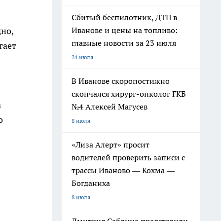
Сбитый беспилотник, ДТП в
но,
Иванове и цены на топливо:
главные новости за 23 июля
гает
24 июля
В Иванове скоропостижно
скончался хирург-онколог ГКБ
а
№4 Алексей Магусев
о
8 июля
«Лиза Алерт» просит
водителей проверить записи с
трассы Иваново — Кохма —
Богданиха
8 июля