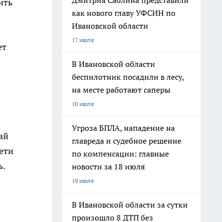
Дмитрия Саблина представили
ить
как нового главу УФСИН по
Ивановской области
17 июля
ет
В Ивановской области
беспилотник посадили в лесу,
на месте работают саперы
10 июля
Угроза БПЛА, нападение на
ай
главреда и судебное решение
дети
по компенсации: главные
ь.
новости за 18 июля
19 июля
В Ивановской области за сутки
произошло 8 ДТП без