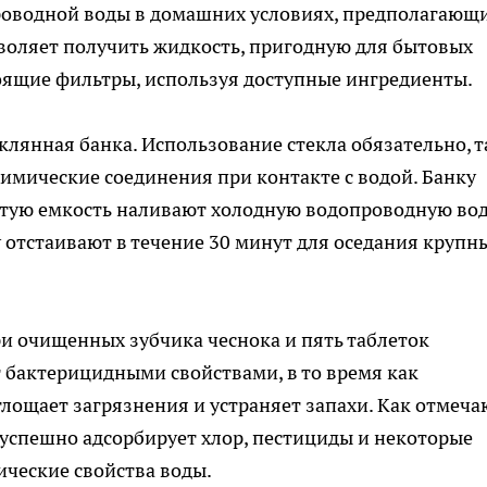
роводной воды в домашних условиях, предполагающ
воляет получить жидкость, пригодную для бытовых
оящие фильтры, используя доступные ингредиенты.
еклянная банка. Использование стекла обязательно, т
химические соединения при контакте с водой. Банку
стую емкость наливают холодную водопроводную вод
у отстаивают в течение 30 минут для оседания крупн
ри очищенных зубчика чеснока и пять таблеток
т бактерицидными свойствами, в то время как
ощает загрязнения и устраняет запахи. Как отмеча
 успешно адсорбирует хлор, пестициды и некоторые
ческие свойства воды.