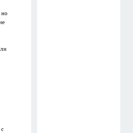
главреда и судебное решение
по компенсации: главные
 но
новости за 18 июля
ие
19 июля
Больше не успеваю делать
запасы: эти кабачки со вкусом
или
грибов съедают дома еще до
прихода первых морозов
20 июля
Достаю шторы из машинки
белоснежными: добавляю к
порошку этот дешевый
аптечный состав вместо химии
20 июля
 с
Ивановская Росгвардия с