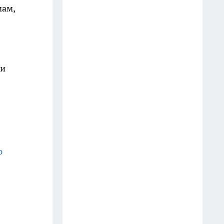
мам,
начала года передала в зону
СВО 254 единицы оружия
14 июля
Житель Иванова перевел
ри
предоплату за самокат и
лишился более 60 тысяч рублей
11 июля
Жителя Кохмы арестовали
после угроз инспекторам ДПС
ю
автоматом для страйкбола
11 июля
Под Ивановом уничтожают
стадо из 350 коров, очевидцы
спорят о способе утилизации