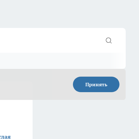
Принять
тлая