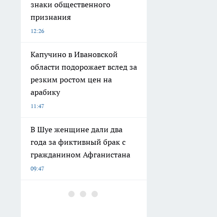
знаки общественного
признания
12:26
Капучино в Ивановской
области подорожает вслед за
резким ростом цен на
арабику
11:47
В Шуе женщине дали два
года за фиктивный брак с
гражданином Афганистана
09:47
Максим Комиссаров
поздравил ивановцев с 155-
летием и отметил роль