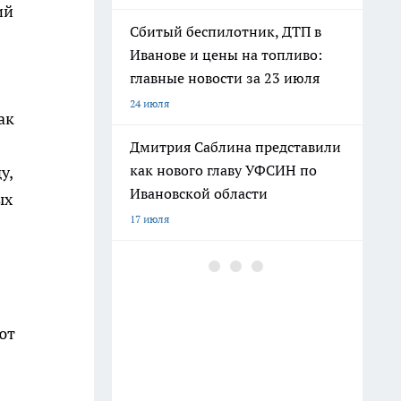
ий
Сбитый беспилотник, ДТП в
Иванове и цены на топливо:
главные новости за 23 июля
24 июля
ак
Дмитрия Саблина представили
как нового главу УФСИН по
у,
Ивановской области
ых
17 июля
В Ивановской области
беспилотник посадили в лесу,
на месте работают саперы
ют
10 июля
Угроза БПЛА, нападение на