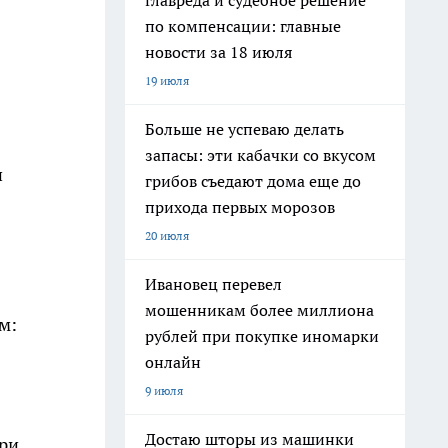
главреда и судебное решение
по компенсации: главные
новости за 18 июля
19 июля
Больше не успеваю делать
запасы: эти кабачки со вкусом
и
грибов съедают дома еще до
прихода первых морозов
20 июля
Ивановец перевел
мошенникам более миллиона
м:
рублей при покупке иномарки
онлайн
9 июля
Достаю шторы из машинки
при