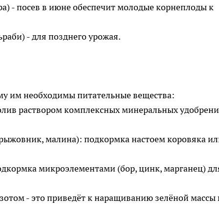
а) - посев в июне обеспечит молодые корнеплоды к
раби) - для позднего урожая.
ому им необходимы питательные вещества:
олив раствором комплексных минеральных удобрен
ыжовник, малина): подкормка настоем коровяка ил
кормка микроэлементами (бор, цинк, марганец) дл
зотом - это приведёт к наращиванию зелёной массы 