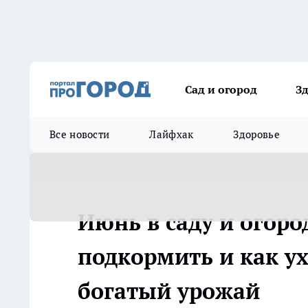
Сад и огород
З
Все новости
Лайфхак
Здоровье
Июнь в саду и огород
подкормить и как у
богатый урожай