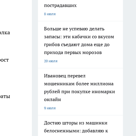
пострадавших
8 июля
Больше не успеваю делать
олка
запасы: эти кабачки со вкусом
грибов съедают дома еще до
прихода первых морозов
рост
20 июля
Ивановец перевел
мошенникам более миллиона
рублей при покупке иномарки
раты
онлайн
9 июля
Достаю шторы из машинки
белоснежными: добавляю к