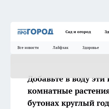
Сад и огород
З
Все новости
Лайфхак
Здоровье
Добавьте в воду эт
комнатные растения
бутонах круглый го