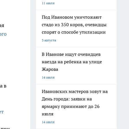
11 июля
Под Ивановом уничтожают
стадо из 350 коров, очевидцы
ая
спорят о способе утилизации
ого
3 августа
В Иванове ищут очевидцев
наезда на ребенка на улице
Жарова
14 июля
а в
Ивановских мастеров зовут на
День города: заявки на
ярмарку принимают до 26
ет
июля
14 июля
 при