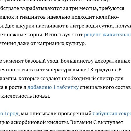
бстрате вырабатываются за три месяца, требуются
иалок и гиацинтов идеально подходит калийно-
. Две шкурки настаивают в литре воды сутки, получ
ет нежные корни. Используя этот
рецепт живительн
етения даже от капризных культур.
е заменят базовый уход. Большинству декоративных
еянного света и температура выше 18 градусов. В
лампы, которые создают необходимый спектр для
а в росте я
добавляю 1 таблетку
специального состав
 кислотность почвы.
ro Город
, мы описывали проверенный
бабушкин секр
щью аскорбиновой кислоты. Витамин C выступает
ниям справляться со стрессом после пересадки или