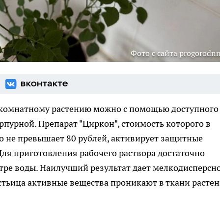
Фото с сайта progorodnn
комнатному растению можно с помощью доступного
рпурной. Препарат "Циркон", стоимость которого в
 не превышает 80 рублей, активирует защитные
ля приготовления рабочего раствора достаточно
итре воды. Наилучший результат дает мелкодисперсн
устьица активные вещества проникают в ткани расте