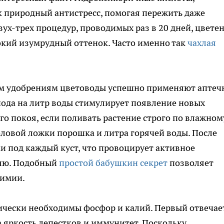
к природный антистресс, помогая пережить даже
вух-трех процедур, проводимых раз в 20 дней, цвете
бокий изумрудный оттенок. Часто именно так
чахлая
им удобрениям цветоводы успешно применяют апте
йода на литр воды стимулирует появление новых
го покоя, если поливать растение строго по влажном
оловой ложки порошка и литра горячей воды. После
ки под каждый куст, что провоцирует активное
елю. Подобный
простой бабушкин секрет
позволяет
химии.
ически необходимы фосфор и калий. Первый отвечае
а яркость лепестков и иммунитет. Поскольку