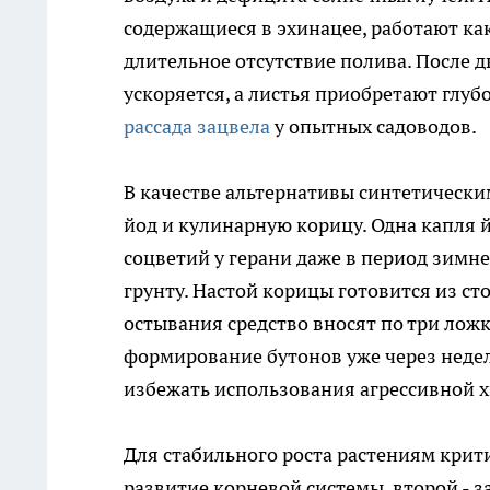
содержащиеся в эхинацее, работают ка
длительное отсутствие полива. После д
ускоряется, а листья приобретают глу
рассада зацвела
у опытных садоводов.
В качестве альтернативы синтетическ
йод и кулинарную корицу. Одна капля 
соцветий у герани даже в период зимне
грунту. Настой корицы готовится из ст
остывания средство вносят по три лож
формирование бутонов уже через нед
избежать использования агрессивной 
Для стабильного роста растениям крит
развитие корневой системы, второй - з