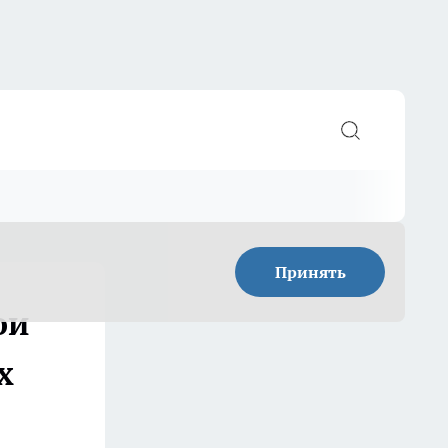
Принять
ои
х