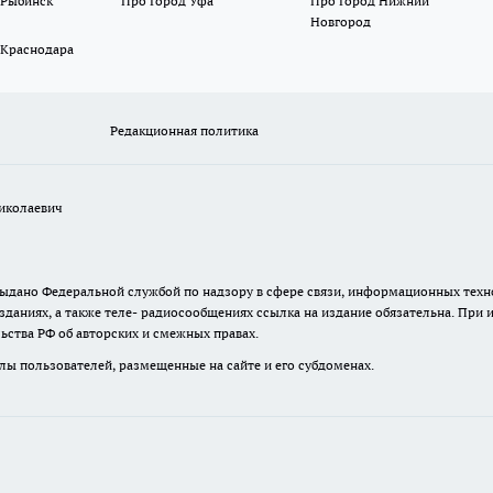
 Рыбинск
Про Город Уфа
Про Город Нижний
Новгород
 Краснодара
Редакционная политика
иколаевич
. выдано Федеральной службой по надзору в сфере связи, информационных те
зданиях, а также теле- радиосообщениях ссылка на издание обязательна. При
ьства РФ об авторских и смежных правах.
лы пользователей, размещенные на сайте и его субдоменах.