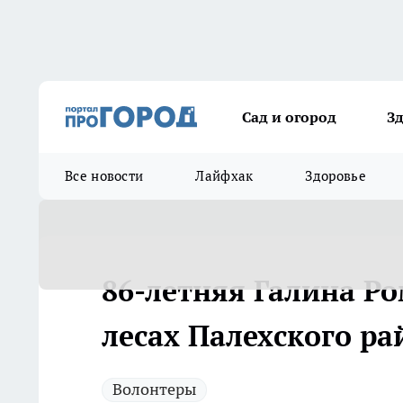
Сад и огород
З
Все новости
Лайфхак
Здоровье
86-летняя Галина Ро
лесах Палехского ра
Волонтеры