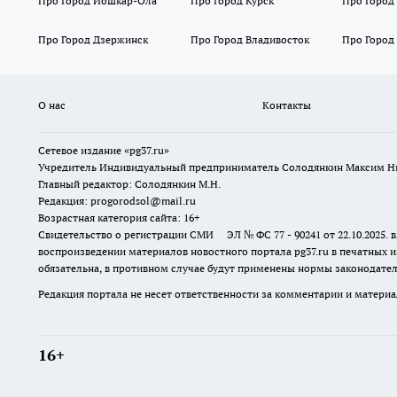
Про Город Йошкар-Ола
Про Город Курск
Про Город
Про Город Дзержинск
Про Город Владивосток
Про Город
О нас
Контакты
Сетевое издание «pg37.ru»
Учредитель Индивидуальный предприниматель Солодянкин Максим Н
Главный редактор: Солодянкин М.Н.
Редакция: progorodsol@mail.ru
Возрастная категория сайта: 16+
Свидетельство о регистрации СМИ ЭЛ № ФС 77 - 90241 от 22.10.2025
воспроизведении материалов новостного портала pg37.ru в печатных и
обязательна, в противном случае будут применены нормы законодател
Редакция портала не несет ответственности за комментарии и материа
16+