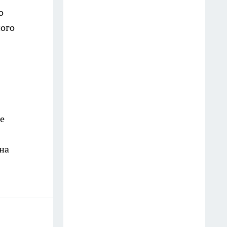
беспилотник посадили в лесу,
о
на месте работают саперы
ного
10 июля
Угроза БПЛА, нападение на
главреда и судебное решение
по компенсации: главные
новости за 18 июля
19 июля
е
Больше не успеваю делать
запасы: эти кабачки со вкусом
на
грибов съедают дома еще до
прихода первых морозов
20 июля
Ивановец перевел
мошенникам более миллиона