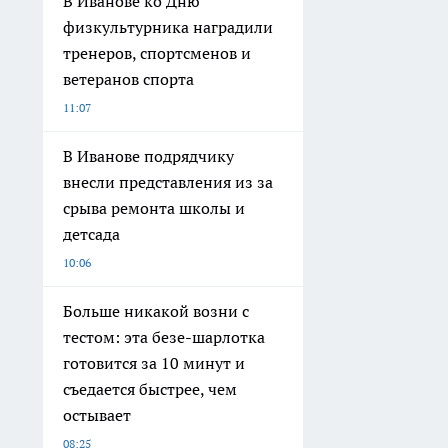
В Иванове ко Дню
физкультурника наградили
тренеров, спортсменов и
ветеранов спорта
11:07
В Иванове подрядчику
внесли представления из за
срыва ремонта школы и
детсада
10:06
Больше никакой возни с
тестом: эта безе-шарлотка
готовится за 10 минут и
съедается быстрее, чем
остывает
08:25