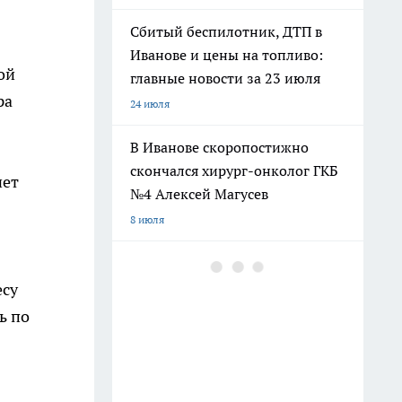
Сбитый беспилотник, ДТП в
Иванове и цены на топливо:
ой
главные новости за 23 июля
ра
24 июля
В Иванове скоропостижно
скончался хирург-онколог ГКБ
чет
№4 Алексей Магусев
8 июля
Дмитрия Саблина представили
как нового главу УФСИН по
есу
Ивановской области
ь по
17 июля
В Ивановской области