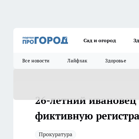
Сад и огород
З
Все новости
Лайфхак
Здоровье
26-летний ивановец 
фиктивную регистра
Прокуратура