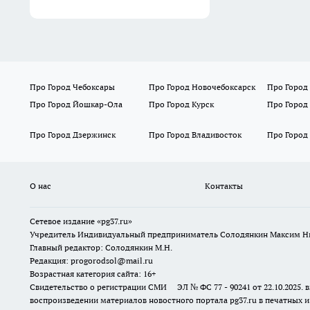
Про Город Чебоксары
Про Город Новочебоксарск
Про Город
Про Город Йошкар-Ола
Про Город Курск
Про Город
Про Город Дзержинск
Про Город Владивосток
Про Город
О нас
Контакты
Сетевое издание «pg37.ru»
Учредитель Индивидуальный предприниматель Солодянкин Максим Н
Главный редактор: Солодянкин М.Н.
Редакция: progorodsol@mail.ru
Возрастная категория сайта: 16+
Свидетельство о регистрации СМИ ЭЛ № ФС 77 - 90241 от 22.10.2025
воспроизведении материалов новостного портала pg37.ru в печатных и