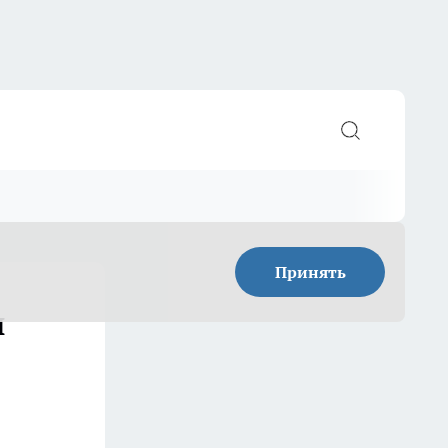
Принять
и