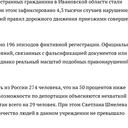
странных гражданина в Ивановской области стали
ри этом зафиксировано 4,3 тысячи случаев нарушени
ний правил дорожного движения приезжими соверш
ено 196 эпизодов фиктивной регистрации. Официаль
еяний, связанных с фальсификацией документов или
однако реальный масштаб подобных правонарушени
 из России 274 человека, что на 50 процентов ниже
 возможности по депортации объясняются нехваткой
тан всего на 29 человек. При этом Светлана Шмелева
личество людей в данном учреждении не превышало