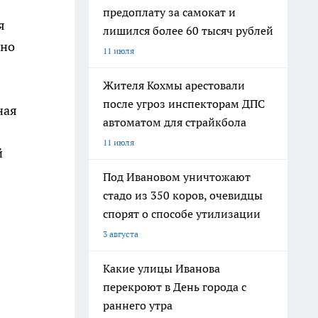
предоплату за самокат и
я
лишился более 60 тысяч рублей
ено
11 июля
Жителя Кохмы арестовали
после угроз инспекторам ДПС
ная
автоматом для страйкбола
11 июля
й
Под Ивановом уничтожают
стадо из 350 коров, очевидцы
спорят о способе утилизации
3 августа
Какие улицы Иванова
перекроют в День города с
раннего утра