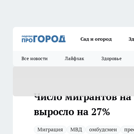
Сад и огород
З
Все новости
Лайфхак
Здоровье
Число мигрантов на 
выросло на 27%
Миграция
МВД
омбудсмен
пре