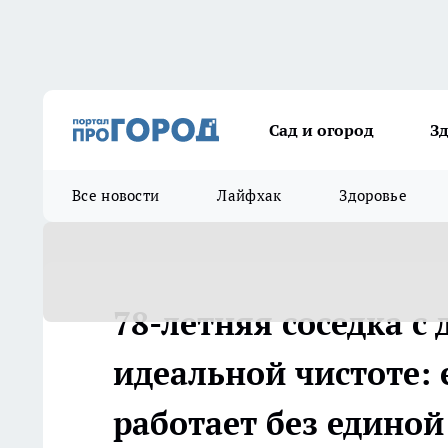
Сад и огород
З
Все новости
Лайфхак
Здоровье
78-летняя соседка с
идеальной чистоте: 
работает без единой