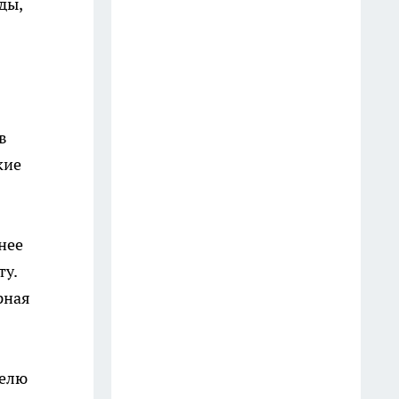
главреда и судебное решение
ды,
по компенсации: главные
новости за 18 июля
19 июля
Больше не успеваю делать
в
запасы: эти кабачки со вкусом
грибов съедают дома еще до
кие
прихода первых морозов
20 июля
нее
Достаю шторы из машинки
ту.
белоснежными: добавляю к
рная
порошку этот дешевый
аптечный состав вместо химии
20 июля
делю
Ивановская Росгвардия с