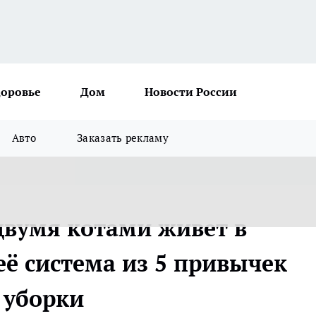
доровье
Дом
Новости России
Авто
Заказать рекламу
 двумя котами живет в
её система из 5 привычек
 уборки