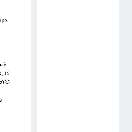
3 августа
Какие улицы Иванова
ире.
перекроют в День города с
раннего утра
1 августа
В Иванове ищут очевидцев
наезда на ребенка на улице
ный
Жарова
, 15
14 июля
2025
Хрущевка станет визуально
в
шире без капитальных трат: 5
дизайнерских приемов для
превращения тесной однушки
24 июля