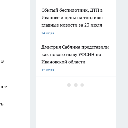
Сбитый беспилотник, ДТП в
Иванове и цены на топливо:
главные новости за 23 июля
24 июля
Дмитрия Саблина представили
как нового главу УФСИН по
 в
Ивановской области
17 июля
В Ивановской области
нее
беспилотник посадили в лесу,
на месте работают саперы
ть
10 июля
Угроза БПЛА, нападение на