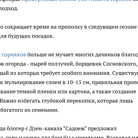
подход.
о сокращает время на прополку в следующем сезоне
для будущих посадок.
т сорняков
больше не мучает многих дачников благо
ов огорода - пырей ползучий, борщевик Сосновского,
дый из которых требует особого внимания. Существ
к мульчирование слоем в 10-15 см, правильная проп
ование темной пленки или картона, а также создание
 Важно избегать глубокой перекопки, которая лишь
 богатого их семенами.
да блогер с Дзен-канала "Садоеж" предложил
а, соли и уксуса для борьбы с сорняками. Развивая и