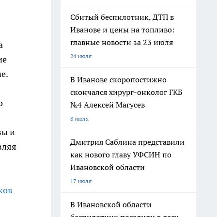
Сбитый беспилотник, ДТП в
Иванове и цены на топливо:
главные новости за 23 июля
а
24 июля
ие
е.
В Иванове скоропостижно
скончался хирург-онколог ГКБ
о
№4 Алексей Магусев
8 июля
вы и
Дмитрия Саблина представили
вляя
как нового главу УФСИН по
Ивановской области
17 июля
ков
В Ивановской области