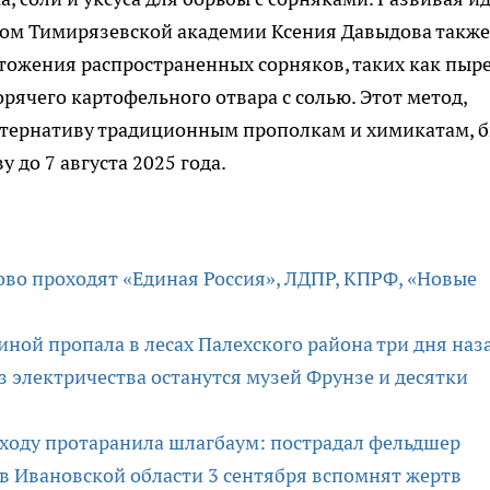
оном Тимирязевской академии Ксения Давыдова также
ожения распространенных сорняков, таких как пыре
рячего картофельного отвара с солью. Этот метод,
тернативу традиционным прополкам и химикатам, 
 до 7 августа 2025 года.
ово проходят «Единая Россия», ЛДПР, КПРФ, «Новые
иной пропала в лесах Палехского района три дня наз
ез электричества останутся музей Фрунзе и десятки
 ходу протаранила шлагбаум: пострадал фельдшер
 в Ивановской области 3 сентября вспомнят жертв