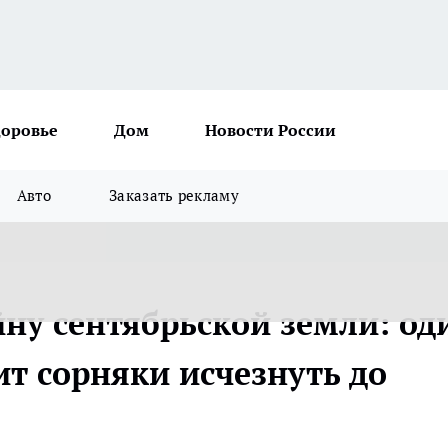
доровье
Дом
Новости России
Авто
Заказать рекламу
йну сентябрьской земли: од
ит сорняки исчезнуть до