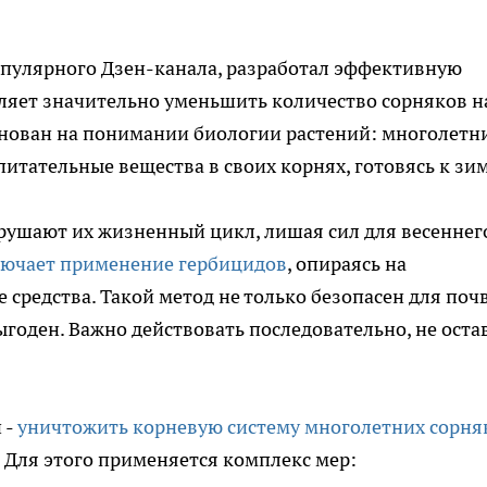
пулярного Дзен-канала, разработал эффективную
оляет значительно уменьшить количество сорняков н
основан на понимании биологии растений: многолетн
итательные вещества в своих корнях, готовясь к зим
рушают их жизненный цикл, лишая сил для весеннег
лючает применение гербицидов
, опираясь на
средства. Такой метод не только безопасен для поч
ыгоден. Важно действовать последовательно, не оста
 -
уничтожить корневую систему многолетних сорня
. Для этого применяется комплекс мер: