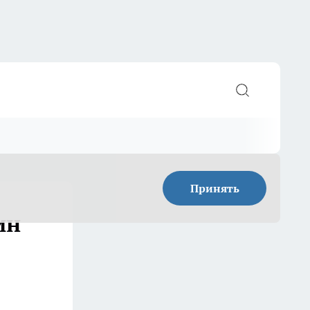
Принять
ин