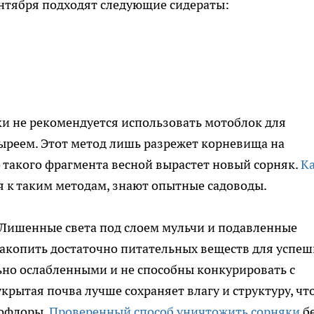
ентября подходят следующие сидераты:
и не рекомендуется использовать мотоблок для
ыреем. Этот метод лишь разрежет корневища на
о такого фрагмента весной вырастет новый сорняк.
К
ая к таким методам, знают опытные садоводы.
. Лишенные света под слоем мульчи и подавленные
накопить достаточно питательных веществ для успе
ьно ослабленными и не способны конкурировать с
крытая почва лучше сохраняет влагу и структуру, чт
рофлоры.
Проверенный способ уничтожить сорняки
б