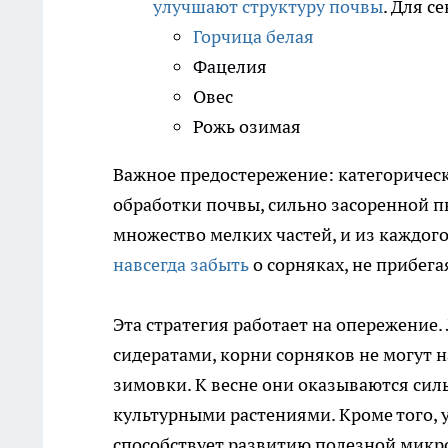
улучшают структуру почвы
. Для с
Горчица белая
Фацелия
Овес
Рожь озимая
Важное предостережение: категорическ
обработки почвы, сильно засоренной п
множество мелких частей, и из каждог
навсегда забыть
о сорняках, не прибег
Эта стратегия работает на опережение
сидератами, корни сорняков не могут 
зимовки. К весне они оказываются сил
культурными растениями. Кроме того, у
способствует развитию полезной мик