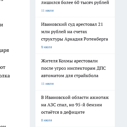
лишился более 60 тысяч рублей
11 июля
 и
Ивановский суд арестовал 21
млн рублей на счетах
структуры Аркадия Ротенберга
9 июля
даря
Жителя Кохмы арестовали
уют
после угроз инспекторам ДПС
олка
автоматом для страйкбола
11 июля
В Ивановской области ажиотаж
на АЗС спал, но 95-й бензин
остаётся в дефиците
8 июля
деи