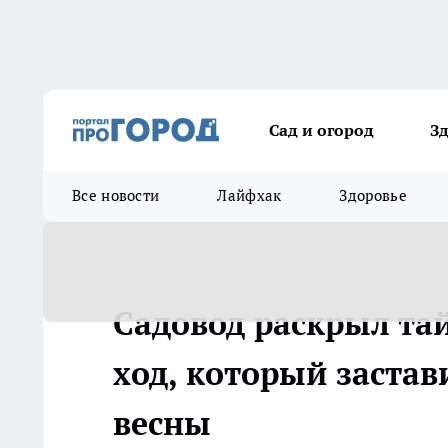
Сад и огород
З
Все новости
Лайфхак
Здоровье
Садовод раскрыл та
ход, который застав
весны