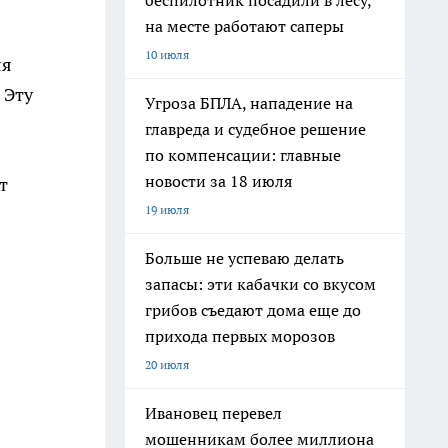
беспилотник посадили в лесу,
на месте работают саперы
10 июля
яя
 Эту
Угроза БПЛА, нападение на
главреда и судебное решение
по компенсации: главные
новости за 18 июля
т
19 июля
Больше не успеваю делать
запасы: эти кабачки со вкусом
грибов съедают дома еще до
прихода первых морозов
20 июля
Ивановец перевел
мошенникам более миллиона