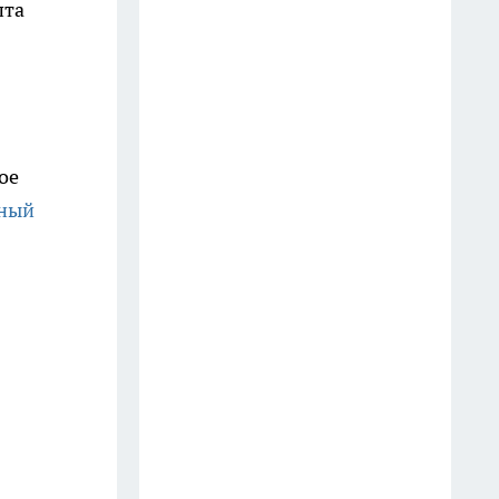
пта
лишился более 60 тысяч рублей
11 июля
Ивановский суд арестовал 21
млн рублей на счетах
структуры Аркадия Ротенберга
ое
9 июля
чный
Жителя Кохмы арестовали
после угроз инспекторам ДПС
автоматом для страйкбола
11 июля
В Ивановской области ажиотаж
на АЗС спал, но 95-й бензин
остаётся в дефиците
8 июля