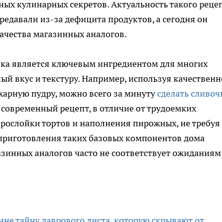
ных кулинарных секретов. Актуальность такого реце
ередавали из-за дефицита продуктов, а сегодня он
ачества магазинных аналогов.
нка является ключевым ингредиентом для многих
ый вкус и текстуру. Например, используя качественн
харную пудру, можно всего за минуту
сделать сливо
 современный рецепт, в отличие от трудоемких
рослойки тортов и наполнения пирожных, не требуя
 приготовления таких базовых компонентов дома
газинных аналогов часто не соответствует ожиданиям
не тайну лаврового листа, которую скрывают от