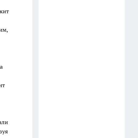
рублей при покупке иномарки
ржит
онлайн
9 июля
им,
Достаю шторы из машинки
белоснежными: добавляю к
порошку этот дешевый
аптечный состав вместо химии
а
20 июля
нт
Ивановская Росгвардия с
начала года передала в зону
СВО 254 единицы оружия
14 июля
али
Житель Иванова перевел
зуя
предоплату за самокат и