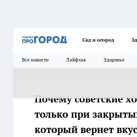
Сад и огород
З
Все новости
Лайфхак
Здоровье
Почему советские х
только при закрыты
который вернет вкус