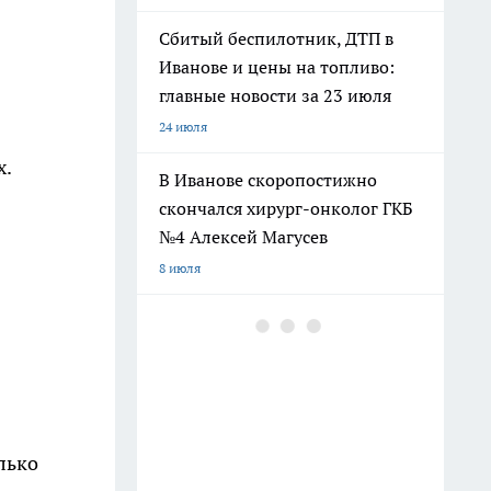
Сбитый беспилотник, ДТП в
Иванове и цены на топливо:
главные новости за 23 июля
24 июля
х.
В Иванове скоропостижно
скончался хирург-онколог ГКБ
№4 Алексей Магусев
8 июля
Дмитрия Саблина представили
как нового главу УФСИН по
Ивановской области
17 июля
лько
В Ивановской области