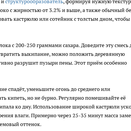
т и
структурообразователь
, формируя нужную текстур
око с жирностью от 3.2% и выше, а также обычный б
овать кастрюлю или сотейник с толстым дном, чтобы
лока с 200-250 граммами сахара. Доведите эту смесь 
отвратить выкипание, можно положить деревянную
тивно разрушит пузыри пены. Этот приём особенно
ие спадёт, уменьшите огонь до среднего или
ь кипеть, но не бурно. Регулярно помешивайте её
липала ко дну. Использование широкой кастрюли уск
рения влаги. Примерно через 25-35 минут масса зам
ремовый оттенок.