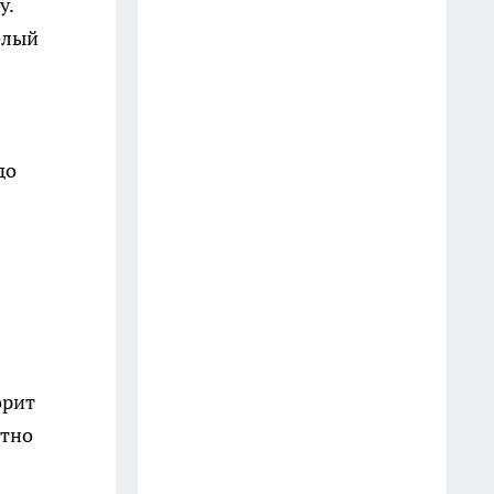
беспилотник посадили в лесу,
у.
на месте работают саперы
елый
10 июля
Угроза БПЛА, нападение на
главреда и судебное решение
до
по компенсации: главные
новости за 18 июля
19 июля
Больше не успеваю делать
запасы: эти кабачки со вкусом
грибов съедают дома еще до
прихода первых морозов
орит
20 июля
етно
Ивановец перевел
мошенникам более миллиона