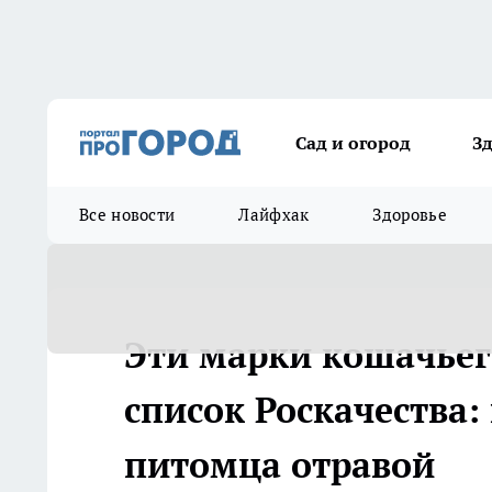
Сад и огород
З
Все новости
Лайфхак
Здоровье
Эти марки кошачьег
список Роскачества:
питомца отравой