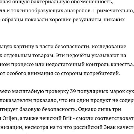
ючая общую бактериальную обсемененность,
лл и токсинообразующих анаэробов. Примечательно,
 образцы показали хорошие результаты, никаких
ную картину в части безопасности, исследование
к отдельным товарам. Эти недочёты указывают на
ом процессе или недостаточный контроль качества.
ют особого внимания со стороны потребителей.
овело масштабную проверку 39 популярных марок су
показателям показало, что ни один продукт не соде
нтирует базовую безопасность. Однако лишь три
rijen, а также чешский Brit - смогли соответствоват
изации, несмотря на то что российский Знак качест