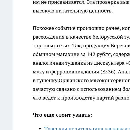
им не присваивается. Эта проверка выя
высокую питательную ценность.
Похожее событие произошло ранее, ко
расхождения в качестве белорусской т
торговых сетях. Так, продукция Берез
обычном магазине за 142 рубля, содерж
аналогичная тушенка из дискаунтера «С
муку и ферроцианид калия (E536). Ана
в тушенку Оршанского мясоконсервног
зачастую связано с использованием б
что ведет к производству партий разно
Что еще стоит узнать:
Турецкая целительница раскрыла м