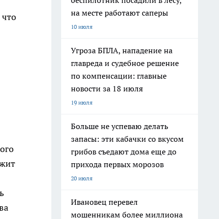
беспилотник посадили в лесу,
на месте работают саперы
 что
10 июля
Угроза БПЛА, нападение на
главреда и судебное решение
по компенсации: главные
новости за 18 июля
19 июля
Больше не успеваю делать
запасы: эти кабачки со вкусом
хого
грибов съедают дома еще до
ржит
прихода первых морозов
20 июля
ь
Ивановец перевел
ва
мошенникам более миллиона