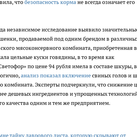
вила, что
безопасность корма
не всегда означает его
гда независимое исследование выявило значительны
ушенки, продаваемой под одним брендом в различны
овского мясоконсервного комбината, приобретенная в
ала цельные куски говядины, в то время как
ветофор» по цене 94 рубля имела в составе шкуры, в
логично,
анализ показал включение
свиных голов и 
о комбината. Эксперты подчеркнули, что снижение 
олее дешевых ингредиентов и упрощенных технологий
го качества одним и тем же предприятием.
не тайну лаврового листа, которую скрывают от