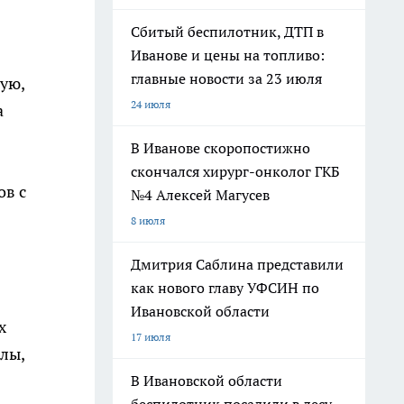
Сбитый беспилотник, ДТП в
Иванове и цены на топливо:
главные новости за 23 июля
ую,
24 июля
а
В Иванове скоропостижно
скончался хирург-онколог ГКБ
ов с
№4 Алексей Магусев
8 июля
Дмитрия Саблина представили
как нового главу УФСИН по
Ивановской области
х
17 июля
лы,
В Ивановской области