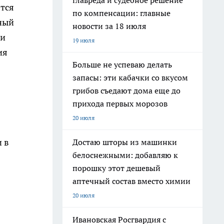
главреда и судебное решение
ятся
по компенсации: главные
ный
новости за 18 июля
ти
19 июля
ия
Больше не успеваю делать
запасы: эти кабачки со вкусом
грибов съедают дома еще до
прихода первых морозов
20 июля
 в
Достаю шторы из машинки
белоснежными: добавляю к
порошку этот дешевый
аптечный состав вместо химии
20 июля
Ивановская Росгвардия с