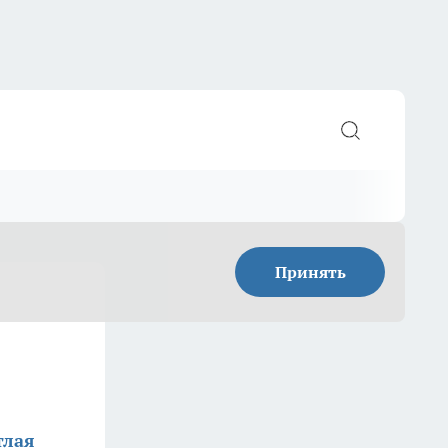
Принять
тлая