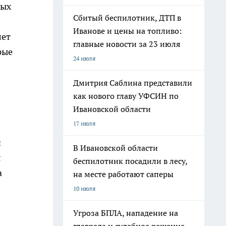
рых
Сбитый беспилотник, ДТП в
Иванове и цены на топливо:
лет
главные новости за 23 июля
рые
24 июля
Дмитрия Саблина представили
как нового главу УФСИН по
Ивановской области
17 июля
и
В Ивановской области
я
беспилотник посадили в лесу,
а
на месте работают саперы
10 июля
Угроза БПЛА, нападение на