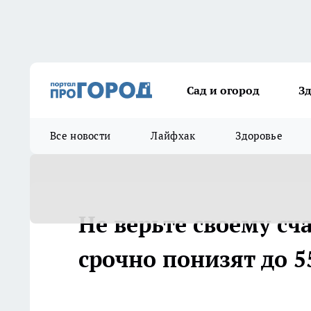
Сад и огород
З
Все новости
Лайфхак
Здоровье
Не верьте своему сч
срочно понизят до 5