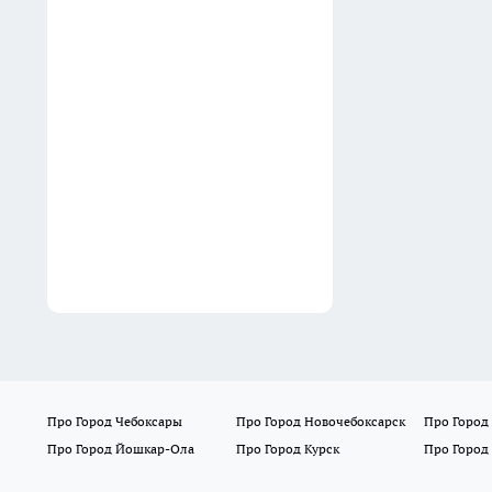
Искали металлолом, а
нашли состояние: почему за
старой Планетой-5
коллекционеры готовы
платить любые деньги
00:30
Про Город Чебоксары
Про Город Новочебоксарск
Про Город
Про Город Йошкар-Ола
Про Город Курск
Про Город