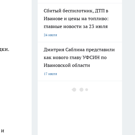
Сбитый беспилотник, ДТП в
Иванове и цены на топливо:
главные новости за 23 июля
24 июля
дки.
Дмитрия Саблина представили
как нового главу УФСИН по
Ивановской области
17 июля
В Ивановской области
беспилотник посадили в лесу,
на месте работают саперы
10 июля
Угроза БПЛА, нападение на
 и