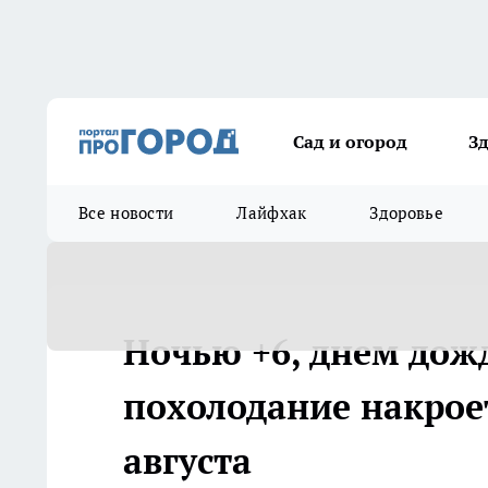
Сад и огород
З
Все новости
Лайфхак
Здоровье
Ночью +6, днем дождь
похолодание накрое
августа