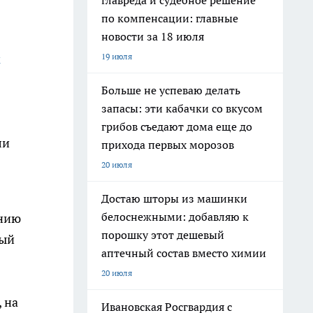
главреда и судебное решение
по компенсации: главные
новости за 18 июля
к
19 июля
Больше не успеваю делать
запасы: эти кабачки со вкусом
грибов съедают дома еще до
ли
прихода первых морозов
20 июля
Достаю шторы из машинки
белоснежными: добавляю к
ению
порошку этот дешевый
ный
аптечный состав вместо химии
20 июля
, на
Ивановская Росгвардия с