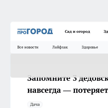
Сад и огород
З
Все новости
Лайфхак
Здоровье
Запомните 3 дедовск
навсегда — потеряет
Дача