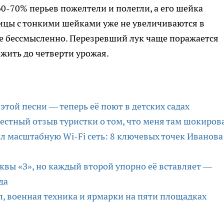
 60-70% перьев пожелтели и полегли, а его шейка
овицы с тонкими шейками уже не увеличиваются в
е бессмысленно. Перезревший лук чаще поражается
жить до четверти урожая.
этой песни — теперь её поют в детских садах
честный отзыв туристки о том, что меня там шокиров
л масштабную Wi-Fi сеть: 8 ключевых точек Иванова
уквы «З», но каждый второй упорно её вставляет —
да
ал, военная техника и ярмарки на пяти площадках