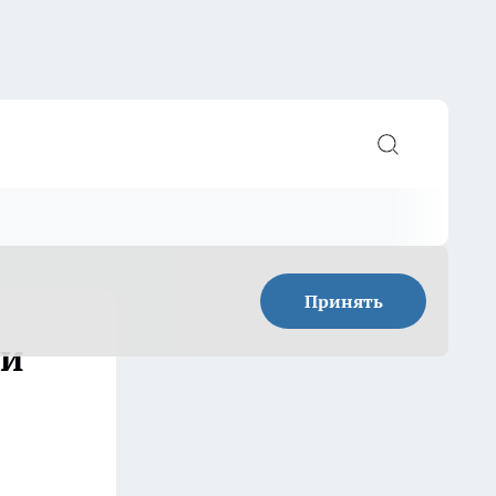
Принять
 и