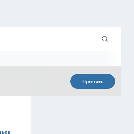
Принять
льев