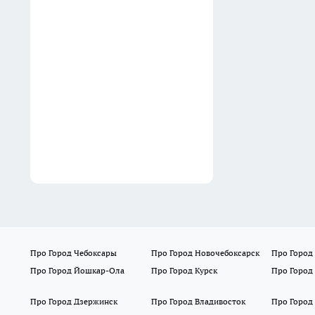
бытовую химию: пара
капель в подставку ёршика
обеспечит чистоту и запах
дорогого отеля
Вчера
Про Город Чебоксары
Про Город Новочебоксарск
Про Город
Про Город Йошкар-Ола
Про Город Курск
Про Город
Про Город Дзержинск
Про Город Владивосток
Про Город