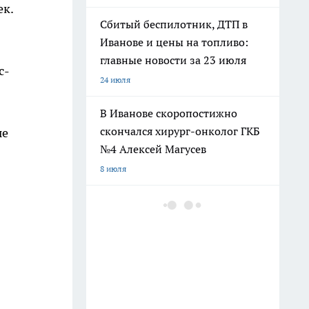
ек.
Сбитый беспилотник, ДТП в
Иванове и цены на топливо:
главные новости за 23 июля
с-
24 июля
В Иванове скоропостижно
скончался хирург-онколог ГКБ
ые
№4 Алексей Магусев
8 июля
«Лиза Алерт» просит
водителей проверить записи с
трассы Иваново — Кохма —
Богданиха
8 июля