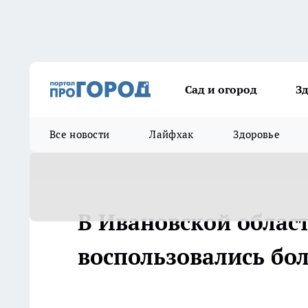
Сад и огород
З
Все новости
Лайфхак
Здоровье
В Ивановской облас
воспользовались бо