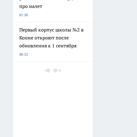
про налет
01:50
Первый корпус школы №2 в
Кохме откроют после
обновления к 1 сентября
00:52
Забудьте про гречку:
диетологи раскрыли
название крупы для
быстрого похудения и
долгой молодости
организма
00:30
Забудьте про едкую