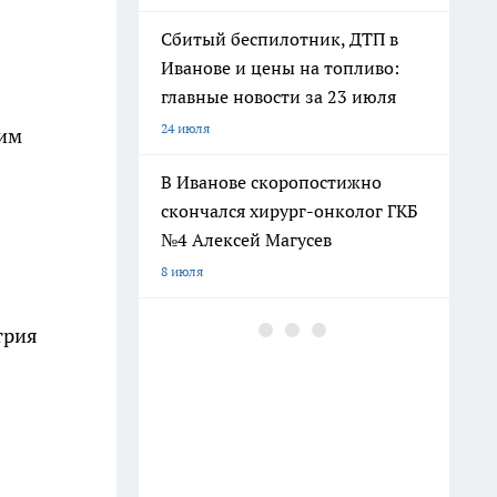
Сбитый беспилотник, ДТП в
Иванове и цены на топливо:
главные новости за 23 июля
24 июля
щим
В Иванове скоропостижно
скончался хирург-онколог ГКБ
№4 Алексей Магусев
8 июля
Дмитрия Саблина представили
трия
как нового главу УФСИН по
Ивановской области
17 июля
В Ивановской области