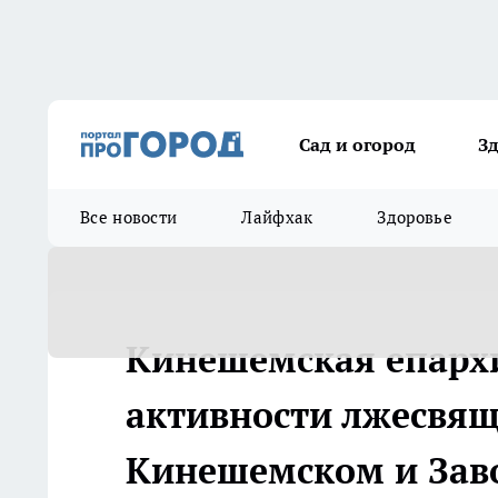
Сад и огород
З
Все новости
Лайфхак
Здоровье
Кинешемская епархи
активности лжесвящ
Кинешемском и Зав