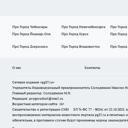
Про Город Чебоксары
Про Город Новочебоксарск
Про Город
Про Город Йошкар-Ола
Про Город Курск
Про Город
Про Город Дзержинск
Про Город Владивосток
Про Город
О нас
Контакты
Сетевое издание «pg37.ru»
Учредитель Индивидуальный предприниматель Солодянкин Максим Н
Главный редактор: Солодянкин М.Н.
Редакция: progorodsol@mail.ru
Возрастная категория сайта: 16+
Свидетельство о регистрации СМИ ЭЛ № ФС 77 - 90241 от 22.10.2025
воспроизведении материалов новостного портала pg37.ru в печатных и
обязательна, в противном случае будут применены нормы законодател