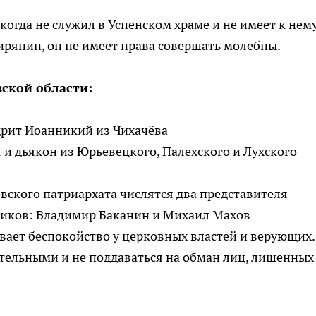
огда не служил в Успенском храме и не имеет к нем
ирянин, он не имеет права совершать молебны.
ской области:
дрит Иоанникий из Чихачёва
я и дьякон из Юрьевецкого, Палехского и Лухского
вского патриархата числятся два представителя
ников: Владимир Баканин и Михаил Махов
ает беспокойство у церковных властей и верующих.
тельными и не поддаваться на обман лиц, лишенных