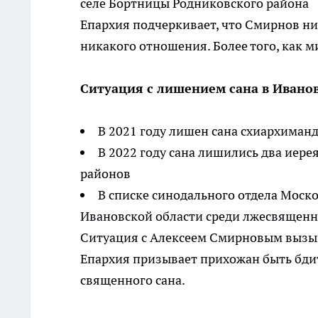
селе Бортницы Родниковского района
Епархия подчеркивает, что Смирнов ник
никакого отношения. Более того, как м
Ситуация с лишением сана в Иванов
В 2021 году лишен сана схиархиман
В 2022 году сана лишились два иере
районов
В списке синодального отдела Моско
Ивановской области среди лжесвящен
Ситуация с Алексеем Смирновым вызыв
Епархия призывает прихожан быть бди
священного сана.