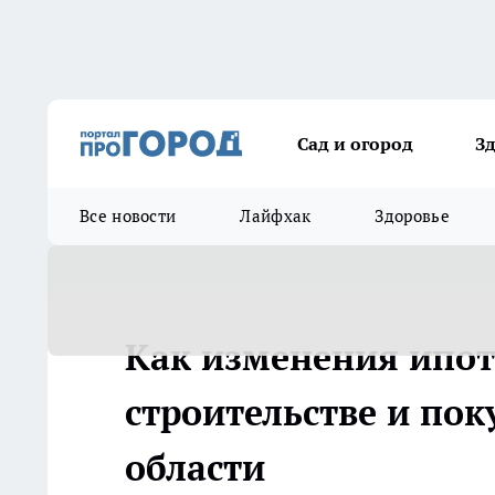
Сад и огород
З
Все новости
Лайфхак
Здоровье
Как изменения ипот
строительстве и пок
области