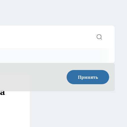
Принять
а