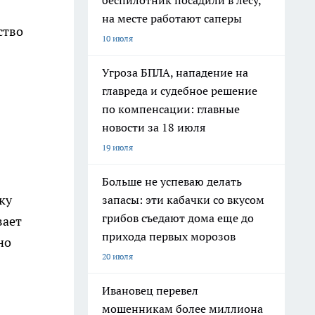
беспилотник посадили в лесу,
на месте работают саперы
ство
10 июля
Угроза БПЛА, нападение на
главреда и судебное решение
по компенсации: главные
новости за 18 июля
19 июля
Больше не успеваю делать
ку
запасы: эти кабачки со вкусом
грибов съедают дома еще до
вает
прихода первых морозов
но
20 июля
Ивановец перевел
мошенникам более миллиона