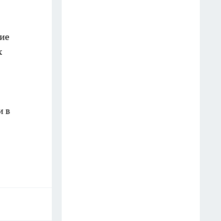
Дмитрия Саблина представили
как нового главу УФСИН по
Ивановской области
ние
17 июля
х
В Ивановской области
беспилотник посадили в лесу,
на месте работают саперы
10 июля
и в
Угроза БПЛА, нападение на
главреда и судебное решение
по компенсации: главные
новости за 18 июля
19 июля
В Ивановской области за сутки
произошло 8 ДТП без