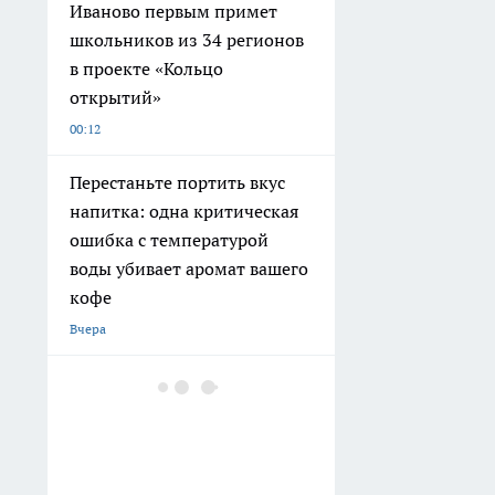
Иваново первым примет
школьников из 34 регионов
в проекте «Кольцо
открытий»
00:12
Перестаньте портить вкус
напитка: одна критическая
ошибка с температурой
воды убивает аромат вашего
кофе
Вчера
В Кохме суд рассмотрит иск
к компании об
уничтожении борщевика за
месяц