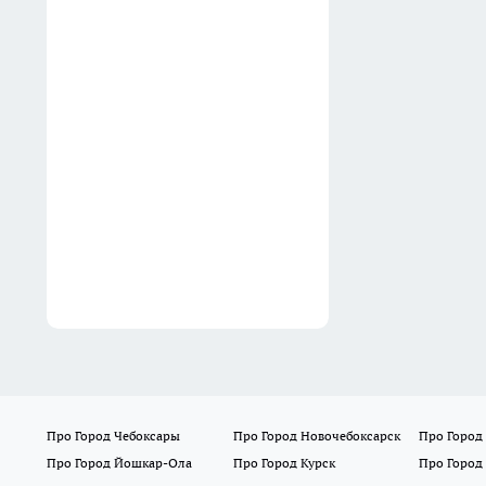
Вчера
Суд оставил под стражей 56-
летнего ивановца по делу о
призывах к терроризму
Вчера
Про Город Чебоксары
Про Город Новочебоксарск
Про Город
Про Город Йошкар-Ола
Про Город Курск
Про Город