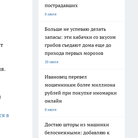
пострадавших
й
8 июля
Больше не успеваю делать
запасы: эти кабачки со вкусом
ет
грибов съедают дома еще до
прихода первых морозов
20 июля
я.
Ивановец перевел
мошенникам более миллиона
рублей при покупке иномарки
п
онлайн
9 июля
ся в
Достаю шторы из машинки
белоснежными: добавляю к