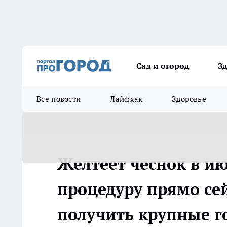
Сад и огород
З
Все новости
Лайфхак
Здоровье
Желтеет чеснок в ию
процедуру прямо се
получить крупные г