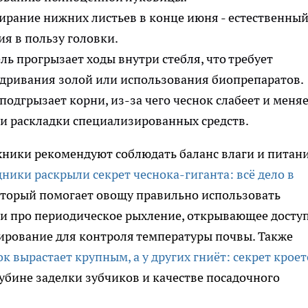
ирание нижних листьев в конце июня - естественны
я в пользу головки.
ль прогрызает ходы внутри стебля, что требует
дривания золой или использования биопрепаратов.
одгрызает корни, из-за чего чеснок слабеет и меня
ли раскладки специализированных средств.
хники рекомендуют соблюдать баланс влаги и питани
ники раскрыли секрет чеснока-гиганта: всё дело в
оторый помогает овощу правильно использовать
 и про периодическое рыхление, открывающее досту
чирование для контроля температуры почвы. Также
к вырастает крупным, а у других гниёт: секрет кроет
убине заделки зубчиков и качестве посадочного