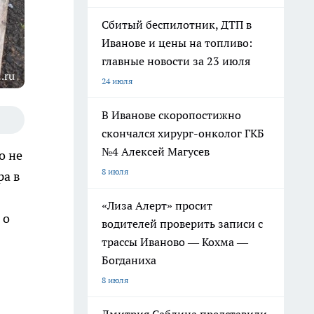
Сбитый беспилотник, ДТП в
Иванове и цены на топливо:
главные новости за 23 июля
.ru
24 июля
В Иванове скоропостижно
скончался хирург-онколог ГКБ
№4 Алексей Магусев
о не
8 июля
ра в
«Лиза Алерт» просит
 о
водителей проверить записи с
трассы Иваново — Кохма —
Богданиха
8 июля