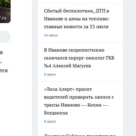
Сбитый беспилотник, ДТП в
.ru
Иванове и цены на топливо:
главные новости за 23 июля
24 июля
В Иванове скоропостижно
 в
скончался хирург-онколог ГКБ
.
№4 Алексей Магусев
тся
8 июля
«Лиза Алерт» просит
водителей проверить записи с
трассы Иваново — Кохма —
Богданиха
8 июля