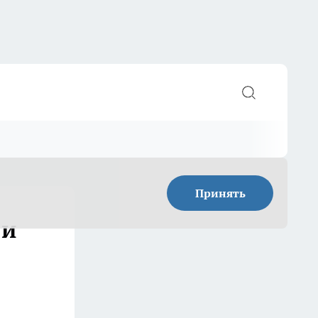
Принять
 и