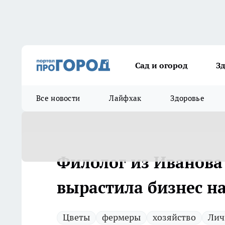
Сад и огород
З
Все новости
Лайфхак
Здоровье
Филолог из Иванова
вырастила бизнес н
Цветы
фермеры
хозяйство
Лич