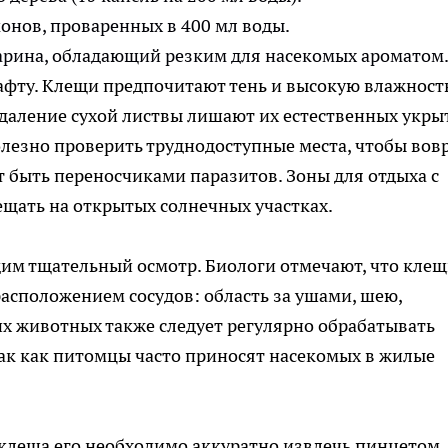
онов, проваренных в 400 мл воды.
арина, обладающий резким для насекомых ароматом
афту. Клещи предпочитают тень и высокую влажность
удаление сухой листвы лишают их естественных укры
олезно проверить труднодоступные места, чтобы вов
т быть переносчиками паразитов. Зоны для отдыха с
щать на открытых солнечных участках.
дим тщательный осмотр. Биологи отмечают, что кле
расположением сосудов: область за ушами, шею,
 животных также следует регулярно обрабатывать
ак как питомцы часто приносят насекомых в жилые
клеща его необходимо аккуратно извлечь пинцетом,