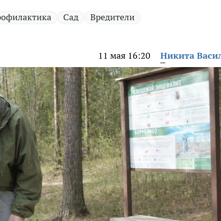
офилактика
Сад
Вредители
11 мая 16:20
Никита Васи