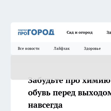
Сад и огород
З
Все новости
Лайфхак
Здоровье
Забудьте про химию:
обувь перед выходом
навсегда