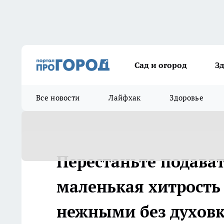
Сад и огород
З
Все новости
Лайфхак
Здоровье
Перестаньте подават
маленькая хитрость 
нежными без духов