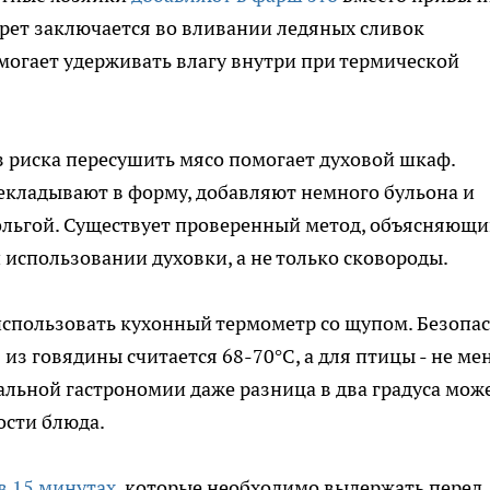
рет заключается во вливании ледяных сливок
омогает удерживать влагу внутри при термической
 риска пересушить мясо помогает духовой шкаф.
екладывают в форму, добавляют немного бульона и
ольгой. Существует проверенный метод, объясняющи
 использовании духовки, а не только сковороды.
использовать кухонный термометр со щупом. Безопа
из говядины считается 68-70°C, а для птицы - не ме
альной гастрономии даже разница в два градуса мож
ости блюда.
в 15 минутах
, которые необходимо выдержать перед