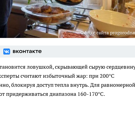
Фото с сайта progorodnn
 становится ловушкой, скрывающей сырую сердцевину
сперты считают избыточный жар: при 200°C
нно, блокируя доступ тепла внутрь. Для равномерно
т придерживаться диапазона 160-170°C.