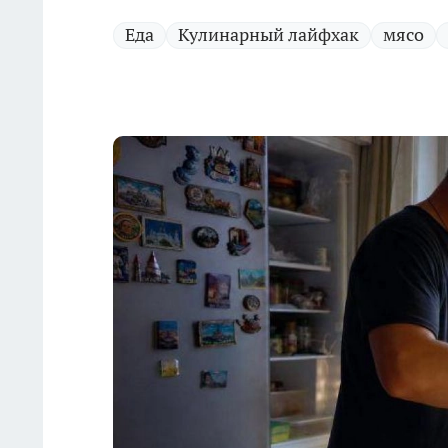
Еда
Кулинарный лайфхак
мясо