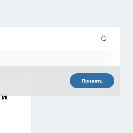
Принять
си