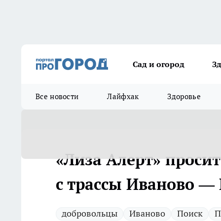
Сад и огород
З
Все новости
Лайфхак
Здоровье
«Лиза Алерт» просит
с трассы Иваново —
добровольцы
Иваново
Поиск
П