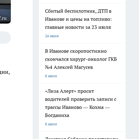
Сбитый беспилотник, ДТП в
.ru
Иванове и цены на топливо:
главные новости за 23 июля
24 июля
В Иванове скоропостижно
скончался хирург-онколог ГКБ
№4 Алексей Магусев
ции,
8 июля
«Лиза Алерт» просит
водителей проверить записи с
трассы Иваново — Кохма —
Богданиха
8 июля