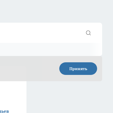
Принять
льев