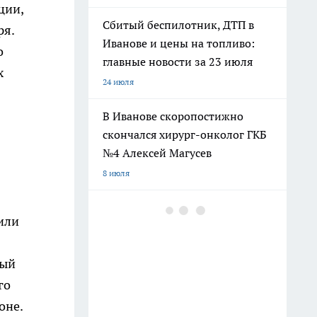
ции,
Сбитый беспилотник, ДТП в
ря.
Иванове и цены на топливо:
о
главные новости за 23 июля
х
24 июля
В Иванове скоропостижно
скончался хирург-онколог ГКБ
№4 Алексей Магусев
8 июля
Дмитрия Саблина представили
или
как нового главу УФСИН по
Ивановской области
ный
17 июля
го
В Ивановской области
оне.