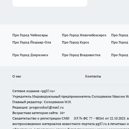
Про Город Чебоксары
Про Город Новочебоксарск
Про Город
Про Город Йошкар-Ола
Про Город Курск
Про Город
Про Город Дзержинск
Про Город Владивосток
Про Город
О нас
Контакты
Сетевое издание «pg37.ru»
Учредитель Индивидуальный предприниматель Солодянкин Максим Н
Главный редактор: Солодянкин М.Н.
Редакция: progorodsol@mail.ru
Возрастная категория сайта: 16+
Свидетельство о регистрации СМИ ЭЛ № ФС 77 - 90241 от 22.10.2025
воспроизведении материалов новостного портала pg37.ru в печатных и