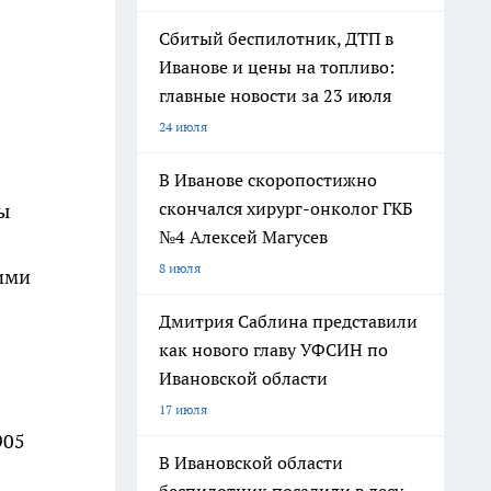
Сбитый беспилотник, ДТП в
Иванове и цены на топливо:
главные новости за 23 июля
24 июля
В Иванове скоропостижно
скончался хирург-онколог ГКБ
ы
№4 Алексей Магусев
8 июля
оими
Дмитрия Саблина представили
как нового главу УФСИН по
Ивановской области
17 июля
905
В Ивановской области