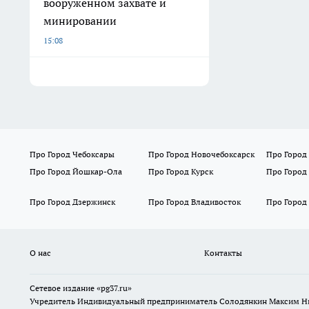
вооруженном захвате и
минировании
15:08
Про Город Чебоксары
Про Город Новочебоксарск
Про Город
Про Город Йошкар-Ола
Про Город Курск
Про Город
Про Город Дзержинск
Про Город Владивосток
Про Город
О нас
Контакты
Сетевое издание «pg37.ru»
Учредитель Индивидуальный предприниматель Солодянкин Максим Н