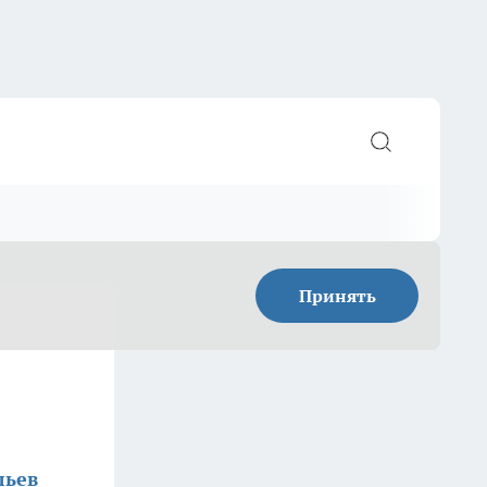
Принять
льев