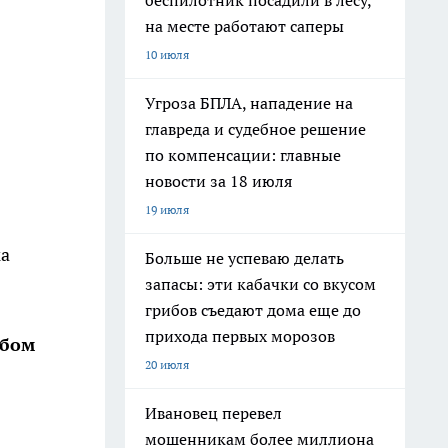
беспилотник посадили в лесу,
на месте работают саперы
10 июля
Угроза БПЛА, нападение на
главреда и судебное решение
по компенсации: главные
новости за 18 июля
19 июля
ка
Больше не успеваю делать
запасы: эти кабачки со вкусом
грибов съедают дома еще до
прихода первых морозов
обом
20 июля
Ивановец перевел
мошенникам более миллиона