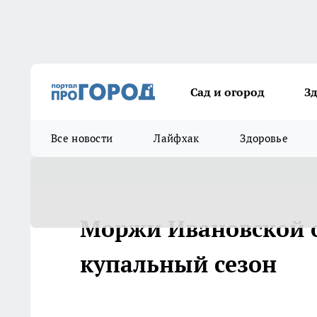
Сад и огород
З
Все новости
Лайфхак
Здоровье
Моржи Ивановской 
купальный сезон