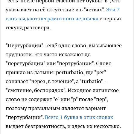
"есть" после первой гласной нет буквы "в", что
указывает на её отсутствие и в "яствах".
Эти 7
слов выдают неграмотного человека
с первых
секунд разговора.
"Пертурбации" - ещё одно слово, вызывающее
трудности. Его часто искажают до
"перетурбации" или "пертрубации". Слово
пришло из латыни: perturbatio, где "per"
означает "через, в течение", а "turbatio" -
"смятение, беспорядок". Исходное латинское
слово не содержит "е" или "р" после "пер",
поэтому правильным является вариант
"пертурбации".
Всего 1 буква в этих словах
выдает безграмотность, и здесь их несколько.