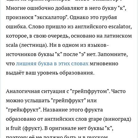
Многие ошибочно добавляют в него букву "к",
произнося "экскалатор". Однако это грубая
ошибка. Слово пришло из английского escalator,
которое, в свою очередь, основано на латинском
scala (лестница). Ни в одном из языков-
источников буквы "к" после "э" нет. Запомните,
что
лишняя буква в этих словах
мгновенно
выдаёт ваш уровень образования.
Аналогичная ситуация с "грейпфрутом". Часто
можно услышать "грейпфрукт" или
"грейкфрукт". Название этого фрукта
образовано от английских слов grape (виноград)
и fruit (фрукт). В оригинале нет буквы "к",
поэтому её не должно быть и в русском