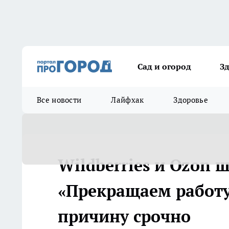
Сад и огород
З
Все новости
Лайфхак
Здоровье
Wildberries и Ozon 
«Прекращаем работу 
причину срочно