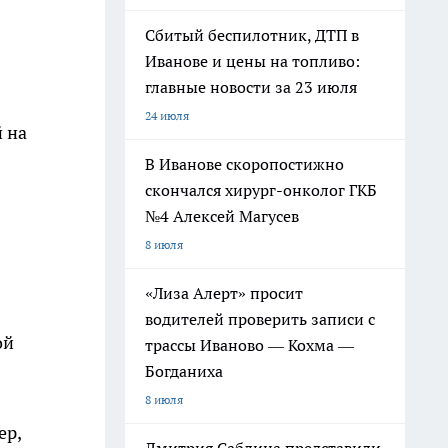
Сбитый беспилотник, ДТП в
Иванове и цены на топливо:
главные новости за 23 июля
24 июля
 на
В Иванове скоропостижно
скончался хирург-онколог ГКБ
№4 Алексей Магусев
8 июля
«Лиза Алерт» просит
водителей проверить записи с
ой
трассы Иваново — Кохма —
Богданиха
8 июля
ер,