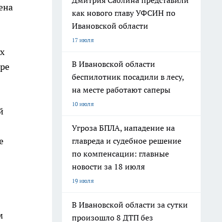
Дмитрия Саблина представили
ена
как нового главу УФСИН по
Ивановской области
17 июля
х
В Ивановской области
ире
беспилотник посадили в лесу,
на месте работают саперы
10 июля
й
Угроза БПЛА, нападение на
е
главреда и судебное решение
по компенсации: главные
новости за 18 июля
19 июля
В Ивановской области за сутки
м
произошло 8 ДТП без