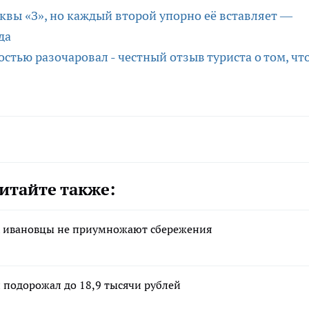
уквы «З», но каждый второй упорно её вставляет —
да
стью разочаровал - честный отзыв туриста о том, чт
итайте также:
ых ивановцы не приумножают сбережения
и подорожал до 18,9 тысячи рублей