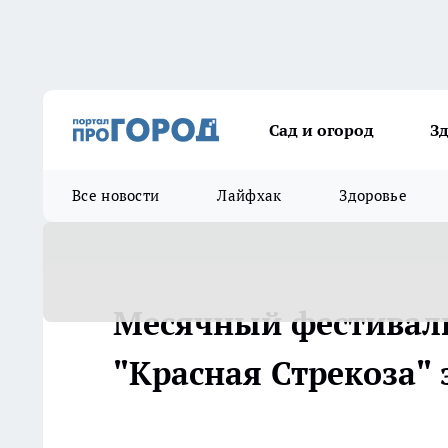
Сад и огород
З
Все новости
Лайфхак
Здоровье
Месячный фестиваль
"Красная Стрекоза" з