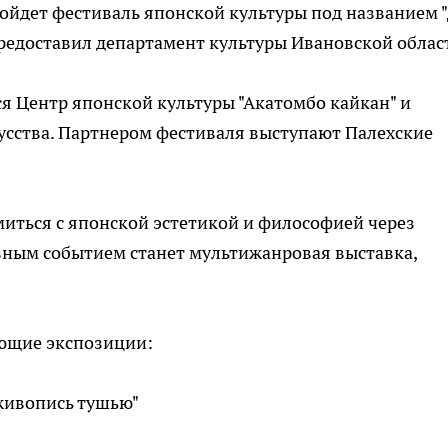
пройдет фестиваль японской культуры под названием 
редоставил департамент культуры Ивановской облас
 Центр японской культуры "Акатомбо кайкан" и
усства. Партнером фестиваля выступают Палехские
иться с японской эстетикой и философией через
вным событием станет мультижанровая выставка,
ующие экспозиции:
живопись тушью"