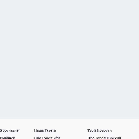
 Ярославль
Наша Газета
Твои Новости
 Рыбинск
Про Город Уфа
Про Город Нижний