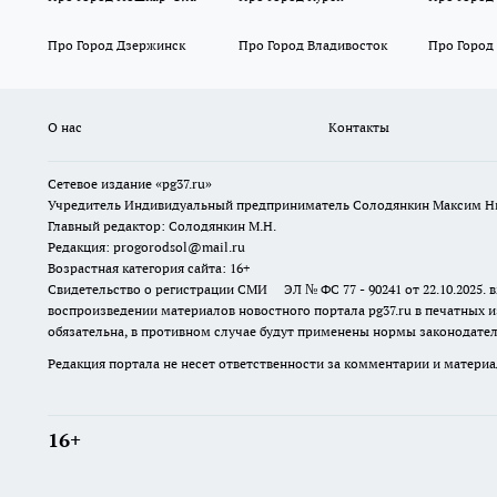
Про Город Дзержинск
Про Город Владивосток
Про Город
О нас
Контакты
Сетевое издание «pg37.ru»
Учредитель Индивидуальный предприниматель Солодянкин Максим Н
Главный редактор: Солодянкин М.Н.
Редакция: progorodsol@mail.ru
Возрастная категория сайта: 16+
Свидетельство о регистрации СМИ ЭЛ № ФС 77 - 90241 от 22.10.2025
воспроизведении материалов новостного портала pg37.ru в печатных и
обязательна, в противном случае будут применены нормы законодател
Редакция портала не несет ответственности за комментарии и материа
16+