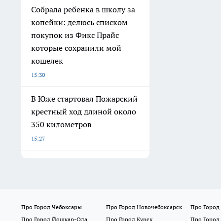
Собрала ребенка в школу за
копейки: делюсь списком
покупок из Фикс Прайс
которые сохранили мой
кошелек
15:30
В Юже стартовал Пожарский
крестный ход длиной около
350 километров
15:27
Про Город Чебоксары
Про Город Новочебоксарск
Про Город
Про Город Йошкар-Ола
Про Город Курск
Про Город