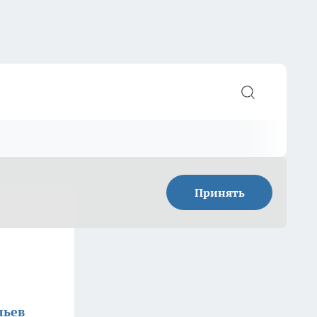
Принять
льев