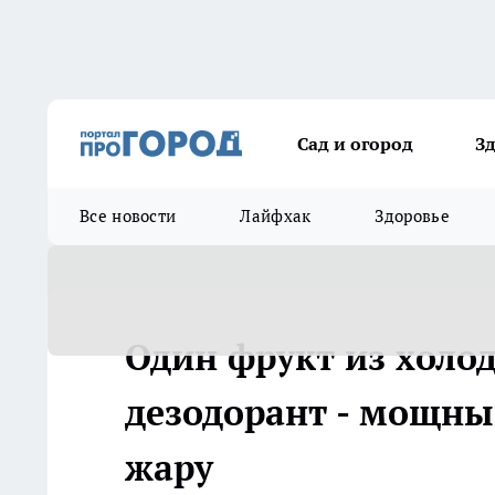
Сад и огород
З
Все новости
Лайфхак
Здоровье
Один фрукт из холо
дезодорант - мощны
жару