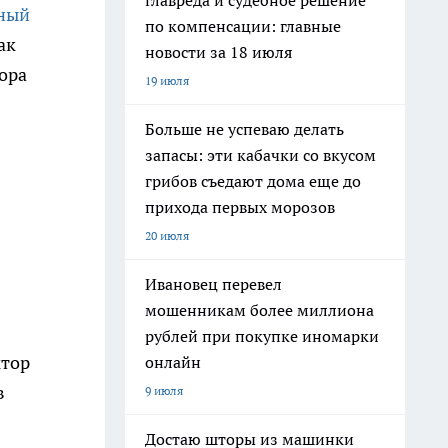
главреда и судебное решение
тный
по компенсации: главные
ак
новости за 18 июля
ора
19 июля
Больше не успеваю делать
запасы: эти кабачки со вкусом
грибов съедают дома еще до
прихода первых морозов
20 июля
Ивановец перевел
мошенникам более миллиона
рублей при покупке иномарки
ктор
онлайн
в
9 июля
Достаю шторы из машинки