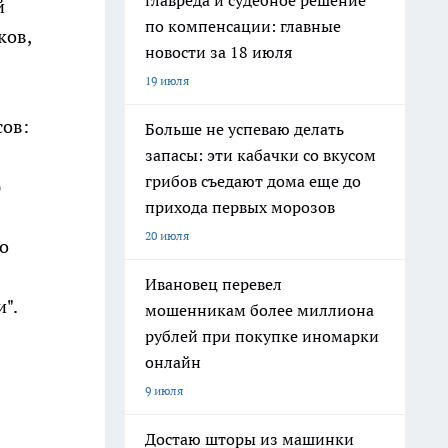
главреда и судебное решение
й
по компенсации: главные
ков,
новости за 18 июля
19 июля
сов:
Больше не успеваю делать
запасы: эти кабачки со вкусом
грибов съедают дома еще до
ю
прихода первых морозов
20 июля
о
Ивановец перевел
".
мошенникам более миллиона
рублей при покупке иномарки
онлайн
9 июля
Достаю шторы из машинки