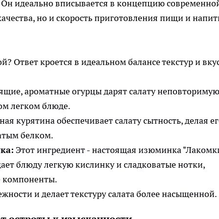
 Он идеально вписывается в концепцию современно
 качества, но и скорость приготовления пищи и напит
ой? Ответ кроется в идеальном балансе текстур и вку
ящие, ароматные огурцы дарят салату неповториму
бом легком блюде.
ая курятина обеспечивает салату сытность, делая ег
атым белком.
ка:
Этот ингредиент - настоящая изюминка "Лакомки
ет блюду легкую кислинку и сладковатые нотки,
 компоненты.
жности и делает текстуру салата более насыщенной.