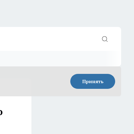
Принять
о