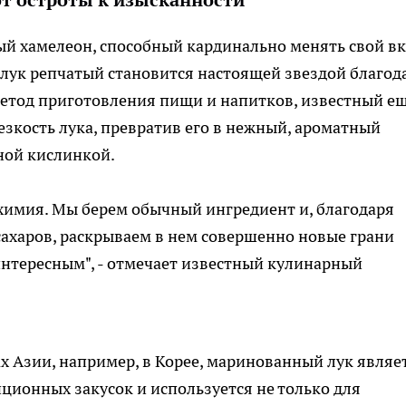
от остроты к изысканности
ный хамелеон, способный кардинально менять свой вк
" лук репчатый становится настоящей звездой благод
етод приготовления пищи и напитков, известный ещ
езкость лука, превратив его в нежный, ароматный
ной кислинкой.
лхимия. Мы берем обычный ингредиент и, благодаря
сахаров, раскрываем в нем совершенно новые грани
 интересным", - отмечает известный кулинарный
х Азии, например, в Корее, маринованный лук являе
ионных закусок и используется не только для