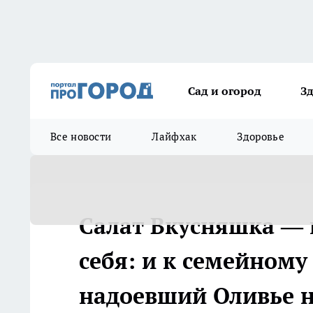
Сад и огород
З
Все новости
Лайфхак
Здоровье
Салат Вкусняшка — 
себя: и к семейному
надоевший Оливье 