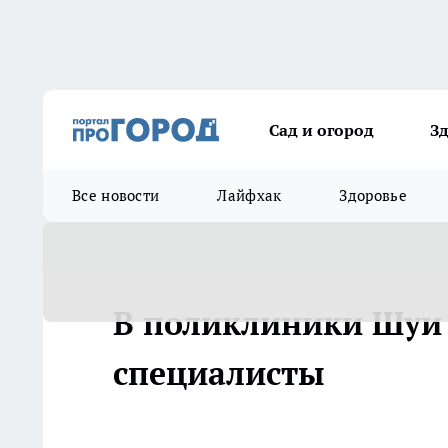
Сад и огород
З
Все новости
Лайфхак
Здоровье
В поликлиники Шуи 
специалисты