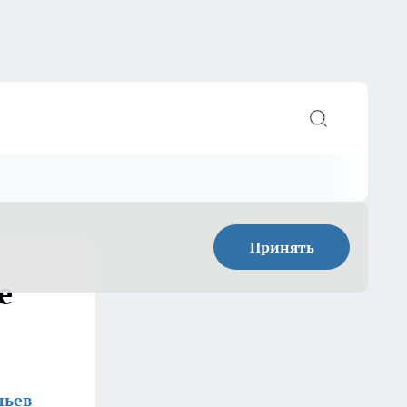
Принять
е
льев