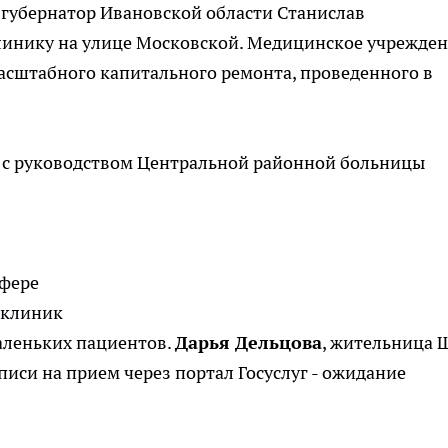
 губернатор Ивановской области Станислав
линику на улице Московской. Медицинское учрежде
асштабного капитального ремонта, проведенного в
л с руководством Центральной районной больницы
сфере
иклиник
аленьких пациентов.
Дарья Дельцова
, жительница 
си на прием через портал Госуслуг - ожидание