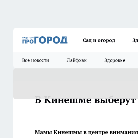
Сад и огород
З
Все новости
Лайфхак
Здоровье
В Кинешме выберут
Мамы Кинешмы в центре внимания