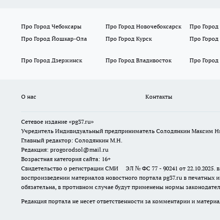
Про Город Чебоксары
Про Город Новочебоксарск
Про Город
Про Город Йошкар-Ола
Про Город Курск
Про Город
Про Город Дзержинск
Про Город Владивосток
Про Город
О нас
Контакты
Сетевое издание «pg37.ru»
Учредитель Индивидуальный предприниматель Солодянкин Максим Н
Главный редактор: Солодянкин М.Н.
Редакция: progorodsol@mail.ru
Возрастная категория сайта: 16+
Свидетельство о регистрации СМИ ЭЛ № ФС 77 - 90241 от 22.10.2025
воспроизведении материалов новостного портала pg37.ru в печатных и
обязательна, в противном случае будут применены нормы законодател
Редакция портала не несет ответственности за комментарии и материа