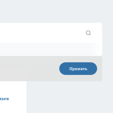
Принять
льев