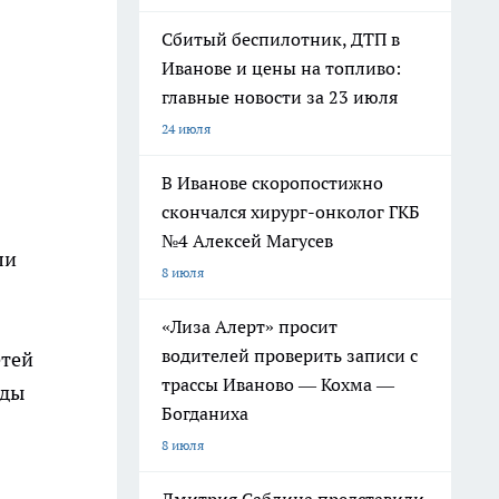
Сбитый беспилотник, ДТП в
Иванове и цены на топливо:
главные новости за 23 июля
24 июля
В Иванове скоропостижно
скончался хирург-онколог ГКБ
№4 Алексей Магусев
ли
8 июля
«Лиза Алерт» просит
водителей проверить записи с
етей
трассы Иваново — Кохма —
еды
Богданиха
8 июля