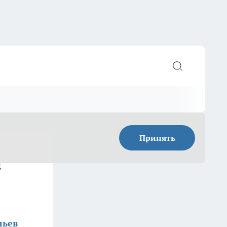
Принять
а
льев