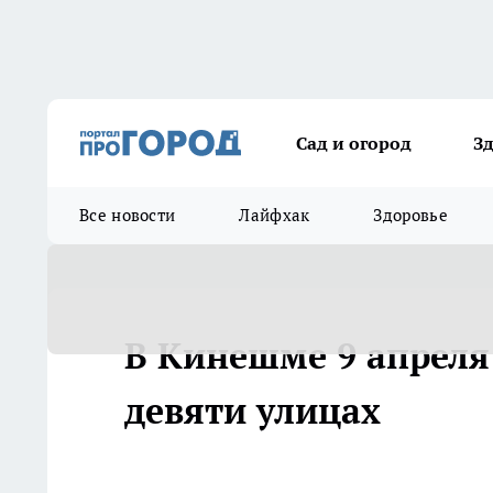
Сад и огород
З
Все новости
Лайфхак
Здоровье
В Кинешме 9 апреля
девяти улицах