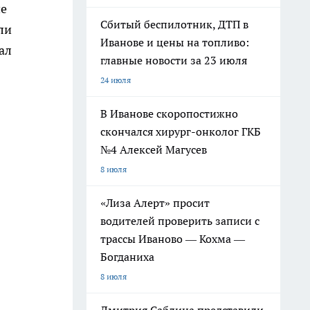
ие
Сбитый беспилотник, ДТП в
ли
Иванове и цены на топливо:
ал
главные новости за 23 июля
24 июля
В Иванове скоропостижно
скончался хирург-онколог ГКБ
№4 Алексей Магусев
8 июля
«Лиза Алерт» просит
водителей проверить записи с
трассы Иваново — Кохма —
Богданиха
8 июля