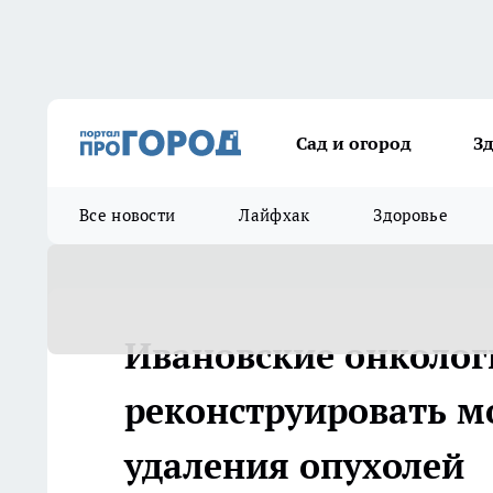
Сад и огород
З
Все новости
Лайфхак
Здоровье
Ивановские онколог
реконструировать м
удаления опухолей