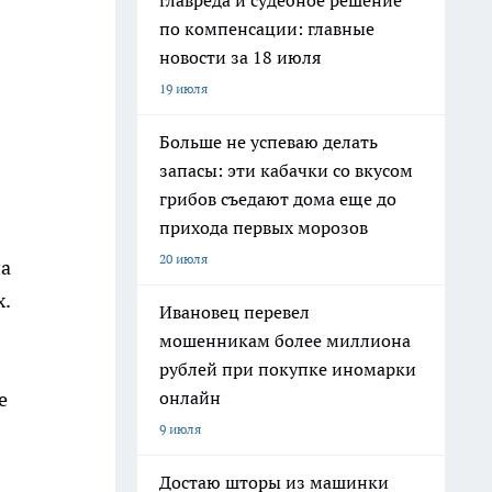
главреда и судебное решение
по компенсации: главные
новости за 18 июля
19 июля
Больше не успеваю делать
запасы: эти кабачки со вкусом
грибов съедают дома еще до
прихода первых морозов
20 июля
на
х.
Ивановец перевел
мошенникам более миллиона
рублей при покупке иномарки
онлайн
е
9 июля
Достаю шторы из машинки