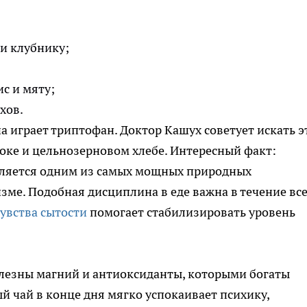
и клубнику;
с и мяту;
хов.
а играет триптофан. Доктор Кашух советует искать э
локе и цельнозерновом хлебе. Интересный факт:
является одним из самых мощных природных
зме. Подобная дисциплина в еде важна в течение вс
чувства сытости
помогает стабилизировать уровень
лезны магний и антиоксиданты, которыми богаты
й чай в конце дня мягко успокаивает психику,