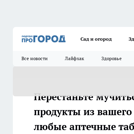
Сад и огород
З
Все новости
Лайфхак
Здоровье
Перестаньте мучитьс
продукты из вашего
любые аптечные та