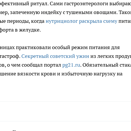
ффективный ритуал. Сами гастроэнтерологи выбира
имер, запеченную индейку с тушеными овощами. Тако
ые периоды, когда
нутрициолог раскрыла схему
пита
форта в желудке.
авницах практиковали особый режим питания для
тастроф.
Секретный советский ужин
из легких проду
в, о чем сообщал портал
pg21.ru
. Обязательный стак
шение вязкости крови и избыточную нагрузку на