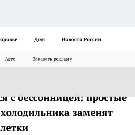
доровье
Дом
Новости России
Авто
Заказать рекламу
я с бессонницей: простые
 холодильника заменят
блетки