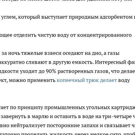
углем, который выступает природным адсорбентом 
ющее отделить чистую воду от концентрированного
за ночь тяжелые взвеси оседают на дно, а газы
аккуратно сливают в другую емкость. Интересный фа
дкости уходит до 90% растворенных газов, что делае
фект, можно применить
копеечный трюк делает
воду
тает по принципу промышленных угольных картридж
завернуть в марлю и оставить в воде на три-четыре ч
но нейтрализует посторонние запахи и связывает ч
таточно процедить жидкость через мелкое сито, что