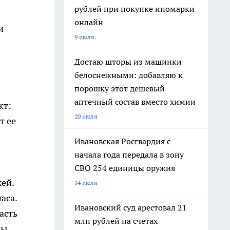
рублей при покупке иномарки
онлайн
и
9 июля
Достаю шторы из машинки
белоснежными: добавляю к
порошку этот дешевый
аптечный состав вместо химии
кт:
20 июля
т ее
Ивановская Росгвардия с
начала года передала в зону
СВО 254 единицы оружия
ей.
14 июля
аса.
Ивановский суд арестовал 21
асть
млн рублей на счетах
бы