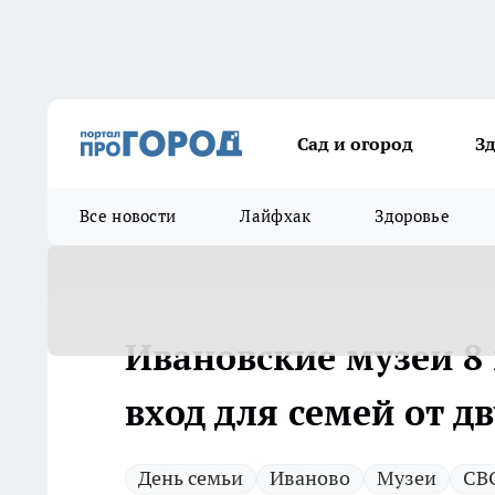
Сад и огород
З
Все новости
Лайфхак
Здоровье
Ивановские музеи 8
вход для семей от д
День семьи
Иваново
Музеи
СВ