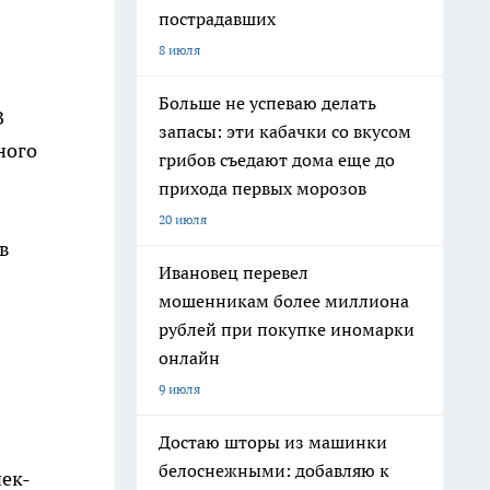
пострадавших
8 июля
Больше не успеваю делать
В
запасы: эти кабачки со вкусом
ного
грибов съедают дома еще до
прихода первых морозов
20 июля
в
Ивановец перевел
мошенникам более миллиона
рублей при покупке иномарки
онлайн
9 июля
Достаю шторы из машинки
белоснежными: добавляю к
нек-