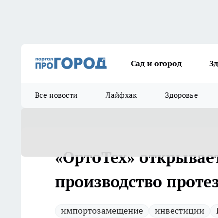
Сад и огород
З
Все новости
Лайфхак
Здоровье
«ОртоТех» открывае
производство проте
импортозамещение
инвестиции