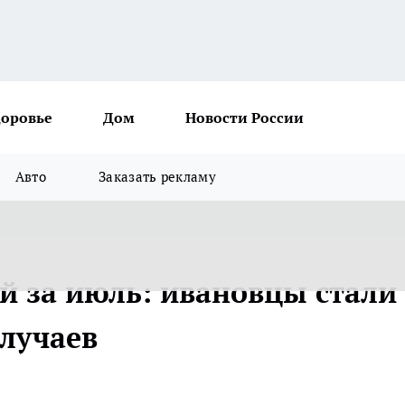
доровье
Дом
Новости России
Авто
Заказать рекламу
й за июль: ивановцы стали
случаев