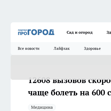
Сад и огород
З
Все новости
Лайфхак
Здоровье
12608 вызовов скоро
чаще болеть на 600 
Медицина