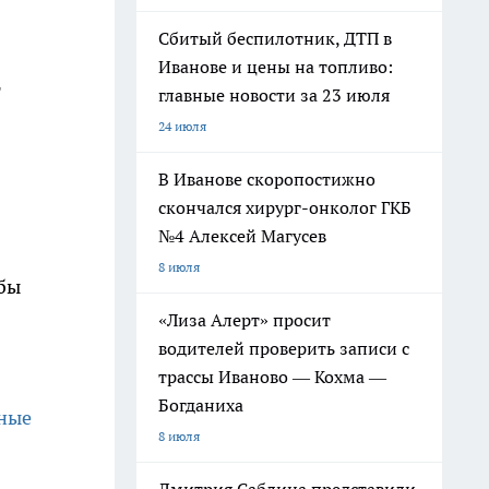
Сбитый беспилотник, ДТП в
Иванове и цены на топливо:
т
главные новости за 23 июля
24 июля
В Иванове скоропостижно
скончался хирург-онколог ГКБ
№4 Алексей Магусев
8 июля
обы
«Лиза Алерт» просит
водителей проверить записи с
трассы Иваново — Кохма —
Богданиха
ные
8 июля