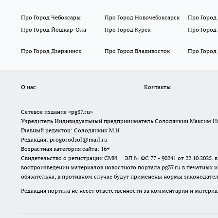
Про Город Чебоксары
Про Город Новочебоксарск
Про Город
Про Город Йошкар-Ола
Про Город Курск
Про Город
Про Город Дзержинск
Про Город Владивосток
Про Город
О нас
Контакты
Сетевое издание «pg37.ru»
Учредитель Индивидуальный предприниматель Солодянкин Максим Н
Главный редактор: Солодянкин М.Н.
Редакция: progorodsol@mail.ru
Возрастная категория сайта: 16+
Свидетельство о регистрации СМИ ЭЛ № ФС 77 - 90241 от 22.10.2025
воспроизведении материалов новостного портала pg37.ru в печатных и
обязательна, в противном случае будут применены нормы законодател
Редакция портала не несет ответственности за комментарии и материа