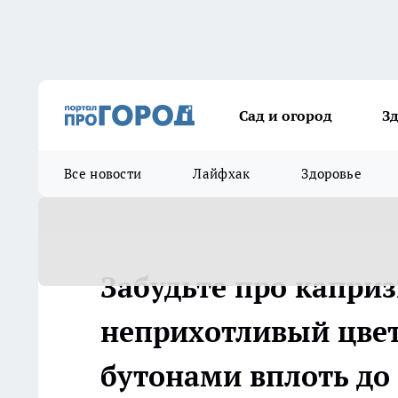
Сад и огород
З
Все новости
Лайфхак
Здоровье
Забудьте про каприз
неприхотливый цвет
бутонами вплоть до