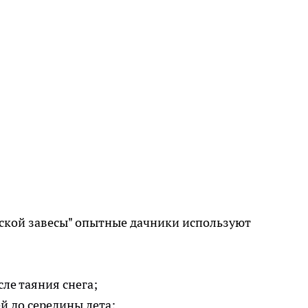
ской завесы" опытные дачники используют
сле таяния снега;
й до середины лета;