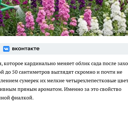
Фото с сайта progorodnn
, которое кардинально меняет облик сада после зах
й до 50 сантиметров выглядят скромно и почти не
плением сумерек их мелкие четырехлепестковые цве
сивным пряным ароматом. Именно за это свойство
чной фиалкой.