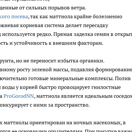
щенные от сильных порывов ветра.
кого посева
, так как маттиола крайне болезненно
ржневая корневая система делает пересадку
 используется редко. Прямая заделка семян в откры
сть и устойчивость к внешним факторам.
грунта, но не переносит избытка органики.
ивному росту зеленой массы, подавляя формировани
лючительно готовые минеральные комплексы. Полив
й воды у корней быстро провоцирует гнилостные
ла
ProGorodNN
, маттиола является идеальным соседо
конкурирует с ними за пространство.
х маттиолы ориентирован на ночных насекомых, в
яются ее основными опылителями. При покупке важн