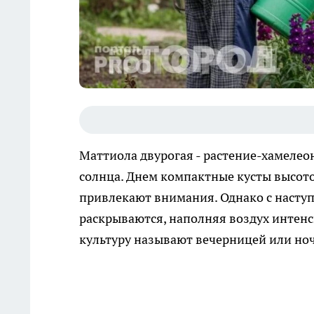
Маттиола двурогая - растение-хамелеон
солнца. Днем компактные кусты высото
привлекают внимания. Однако с насту
раскрываются, наполняя воздух интен
культуру называют вечерницей или но