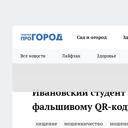
Сад и огород
З
Все новости
Лайфхак
Здоровье
Ивановский студент
фальшивому QR-коду
хищение
мошенничество
мошен