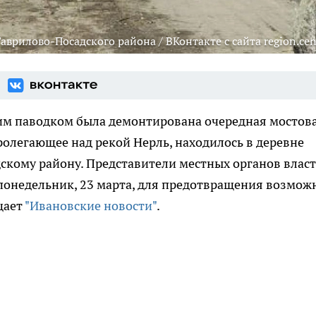
врилово-Посадского района / ВКонтакте с сайта region.cen
ним паводком была демонтирована очередная мостов
ролегающее над рекой Нерль, находилось в деревне
скому району. Представители местных органов влас
 понедельник, 23 марта, для предотвращения возмож
щает
"Ивановские новости"
.