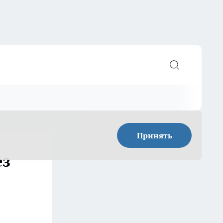
Принять
ез