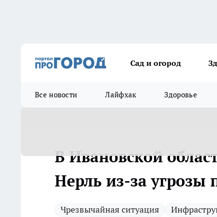
Сад и огород
З
Все новости
Лайфхак
Здоровье
В Ивановской облас
Нерль из-за угрозы 
Чрезвычайная ситуация
Инфрастру