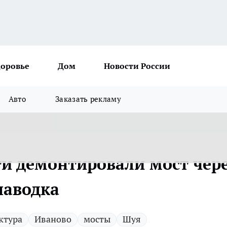
доровье
Дом
Новости России
Авто
Заказать рекламу
ти демонтировали мост чер
паводка
ктура
Иваново
мосты
Шуя