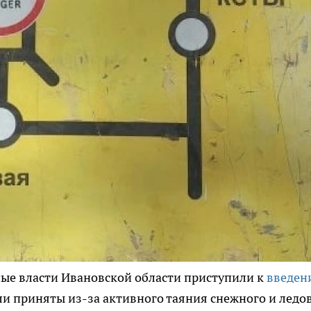
ные власти Ивановской области приступили к
введен
ли приняты из-за активного таяния снежного и ледо