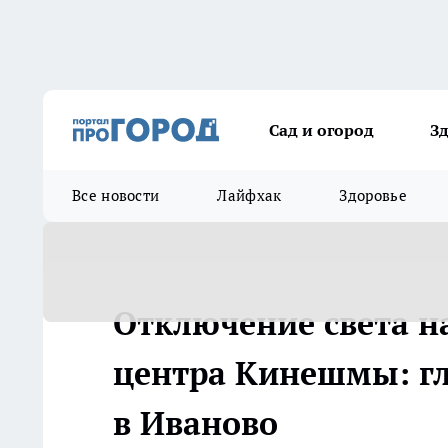
Сад и огород
З
Все новости
Лайфхак
Здоровье
Отключение света на
центра Кинешмы: гл
в Иваново