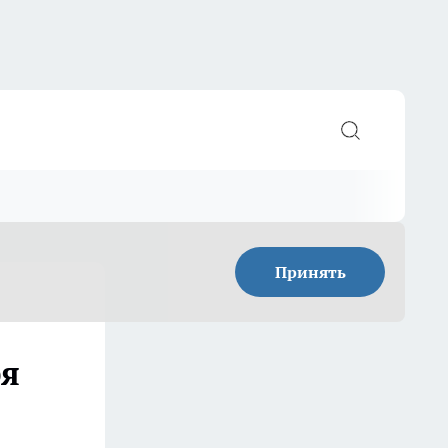
Принять
ря