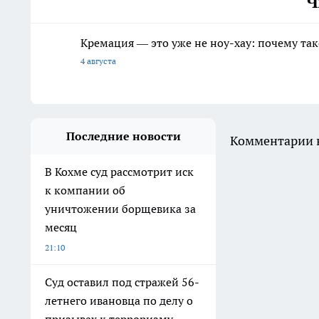
Ч
Кремация — это уже не ноу-хау: почему так
4 августа
Последние новости
Комментарии н
В Кохме суд рассмотрит иск
к компании об
уничтожении борщевика за
месяц
21:10
Суд оставил под стражей 56-
летнего ивановца по делу о
призывах к терроризму