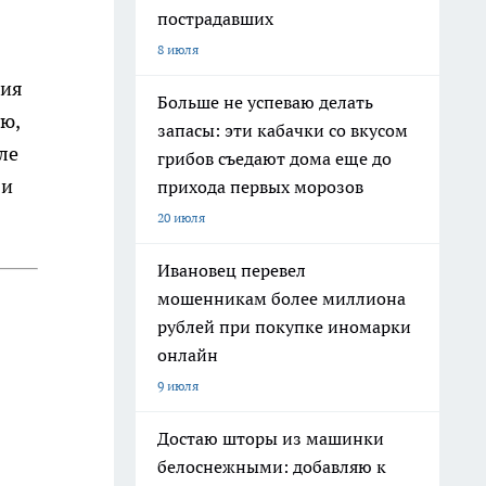
пострадавших
8 июля
ния
Больше не успеваю делать
ю,
запасы: эти кабачки со вкусом
ле
грибов съедают дома еще до
 и
прихода первых морозов
20 июля
Ивановец перевел
мошенникам более миллиона
рублей при покупке иномарки
онлайн
9 июля
Достаю шторы из машинки
белоснежными: добавляю к