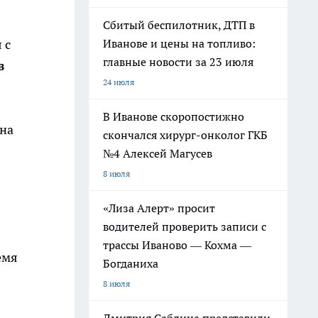
Сбитый беспилотник, ДТП в
 с
Иванове и цены на топливо:
главные новости за 23 июля
в
24 июля
В Иванове скоропостижно
на
скончался хирург-онколог ГКБ
№4 Алексей Магусев
8 июля
«Лиза Алерт» просит
водителей проверить записи с
трассы Иваново — Кохма —
емя
Богданиха
8 июля